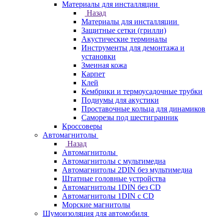
Материалы для инсталляции
Назад
Материалы для инсталляции
Защитные сетки (грилли)
Акустические терминалы
Инструменты для демонтажа и
установки
Змеиная кожа
Карпет
Клей
Кембрики и термоусадочные трубки
Подиумы для акустики
Проставочные кольца для динамиков
Саморезы под шестигранник
Кроссоверы
Автомагнитолы
Назад
Автомагнитолы
Автомагнитолы с мультимедиа
Автомагнитолы 2DIN без мультимедиа
Штатные головные устройства
Автомагнитолы 1DIN без CD
Автомагнитолы 1DIN с CD
Морские магнитолы
Шумоизоляция для автомобиля