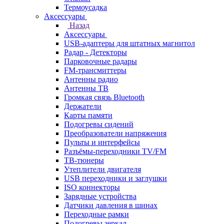
Термоусадка
Аксессуары
Назад
Аксессуары
USB-адаптеры для штатных магнитол
Радар - Детекторы
Парковочные радары
FM-трансмиттеры
Антенны радио
Антенны ТВ
Громкая связь Bluetooth
Держатели
Карты памяти
Подогревы сидений
Преобразователи напряжения
Пульты и интерфейсы
Разъёмы-переходники TV/FM
ТВ-тюнеры
Утеплители двигателя
USB переходники и заглушки
ISO коннекторы
Зарядные устройства
Датчики давления в шинах
Переходные рамки
Подогревы зеркал