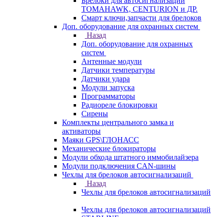
Брелоки для автосигнализаций
TOMAHAWK, CENTURION и ДР.
Смарт ключи,запчасти для брелоков
Доп. оборудование для охранных систем
Назад
Доп. оборудование для охранных
систем
Антенные модули
Датчики температуры
Датчики удара
Модули запуска
Программаторы
Радиореле блокировки
Сирены
Комплекты центрального замка и
активаторы
Маяки GPS\ГЛОНАСС
Механические блокираторы
Модули обхода штатного иммобилайзера
Модули подключения CAN-шины
Чехлы для брелоков автосигнализаций
Назад
Чехлы для брелоков автосигнализаций
Чехлы для брелоков автосигнализаций