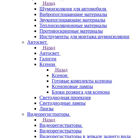
Назад
Шумоизоляция для автомобиля
Вибропоглощающие материалы
Звукопоглощающие материалы
Теплоизоляционные материалы
Противоскрипные материалы
Инструменты для монтажа шумоизоляции
Автосвет
Назад
Автосвет
Галоген
Ксенон
Назад
Ксенон
Готовые комплекты ксенона
Ксеноновые лампы
Блоки розжига для ксенона
Светодиодная проекция
Светодиодные лампы
Линзы
Видеорегистраторы
Назад
Видеорегистраторы
Видеорегистраторы
Видеорегистраторы в зеркале заднего вида