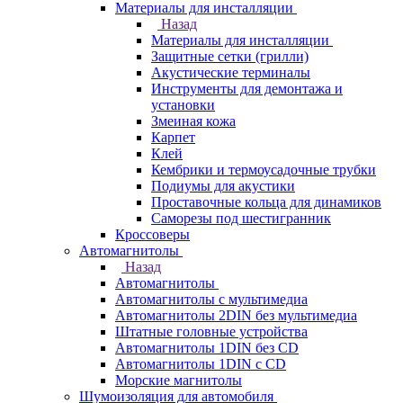
Материалы для инсталляции
Назад
Материалы для инсталляции
Защитные сетки (грилли)
Акустические терминалы
Инструменты для демонтажа и
установки
Змеиная кожа
Карпет
Клей
Кембрики и термоусадочные трубки
Подиумы для акустики
Проставочные кольца для динамиков
Саморезы под шестигранник
Кроссоверы
Автомагнитолы
Назад
Автомагнитолы
Автомагнитолы с мультимедиа
Автомагнитолы 2DIN без мультимедиа
Штатные головные устройства
Автомагнитолы 1DIN без CD
Автомагнитолы 1DIN с CD
Морские магнитолы
Шумоизоляция для автомобиля