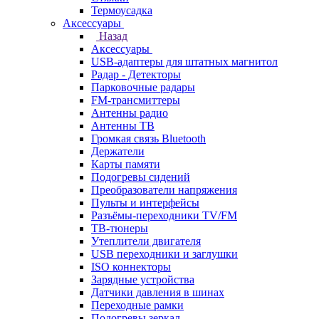
Термоусадка
Аксессуары
Назад
Аксессуары
USB-адаптеры для штатных магнитол
Радар - Детекторы
Парковочные радары
FM-трансмиттеры
Антенны радио
Антенны ТВ
Громкая связь Bluetooth
Держатели
Карты памяти
Подогревы сидений
Преобразователи напряжения
Пульты и интерфейсы
Разъёмы-переходники TV/FM
ТВ-тюнеры
Утеплители двигателя
USB переходники и заглушки
ISO коннекторы
Зарядные устройства
Датчики давления в шинах
Переходные рамки
Подогревы зеркал