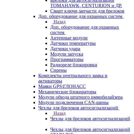
Брелоки для автосигнализаций
TOMAHAWK, CENTURION и ДР.
Смарт ключи,запчасти для брелоков
Доп. оборудование для охранных систем
Назад
Доп. оборудование для охранных
систем
Антенные модули
Датчики температуры
Датчики удара
Модули запуска
Программаторы
Радиореле блокировки
Сирены
Комплекты центрального замка и
активаторы
Маяки GPS\ГЛОНАСС
Механические блокираторы
Модули обхода штатного иммобилайзера
Модули подключения CAN-шины
Чехлы для брелоков автосигнализаций
Назад
Чехлы для брелоков автосигнализаций
Чехлы для брелоков автосигнализаций