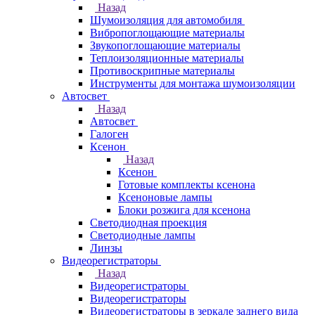
Назад
Шумоизоляция для автомобиля
Вибропоглощающие материалы
Звукопоглощающие материалы
Теплоизоляционные материалы
Противоскрипные материалы
Инструменты для монтажа шумоизоляции
Автосвет
Назад
Автосвет
Галоген
Ксенон
Назад
Ксенон
Готовые комплекты ксенона
Ксеноновые лампы
Блоки розжига для ксенона
Светодиодная проекция
Светодиодные лампы
Линзы
Видеорегистраторы
Назад
Видеорегистраторы
Видеорегистраторы
Видеорегистраторы в зеркале заднего вида