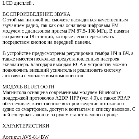
LCD дисплей .
ВОСПРОИЗВЕДЕНИЕ ЗВУКА
С этой магнитолой вы сможете насладиться качественным
звучанием радио, так как она оснащена цифровым FM
модулем c диапазоном приема FM 87.5- 108 МГц. В памяти
сохраняется 18 станций, которые легко переключать
посредством кнопок на передней панели.
В устройстве предусмотрены регулировки тембра НЧ и ВЧ, а
также имеется несколько предустановленных настроек
эквалайзера. Благодаря выходам RCA к устройству можно
подключить внешний усилитель и реализовать систему
автозвука с множеством компонентов.
МОДУЛЬ BLUETOOTH
Магнитола оснащена современным модулем Bluetooth с
поддержкой протоколов A2DP, HFP (ver. 4.0), а также PBAP,
обеспечивает качественное воспроизведение потокового
аудио со смартфонов, доступ к контактам и списку вызовов. С
ней совершать звонки за рулем станет намного проще.
ХАРАКТЕРИСТИКИ
Артикул AVS-814BW