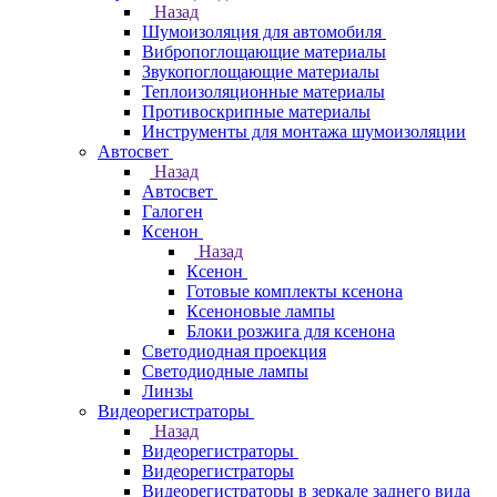
Назад
Шумоизоляция для автомобиля
Вибропоглощающие материалы
Звукопоглощающие материалы
Теплоизоляционные материалы
Противоскрипные материалы
Инструменты для монтажа шумоизоляции
Автосвет
Назад
Автосвет
Галоген
Ксенон
Назад
Ксенон
Готовые комплекты ксенона
Ксеноновые лампы
Блоки розжига для ксенона
Светодиодная проекция
Светодиодные лампы
Линзы
Видеорегистраторы
Назад
Видеорегистраторы
Видеорегистраторы
Видеорегистраторы в зеркале заднего вида