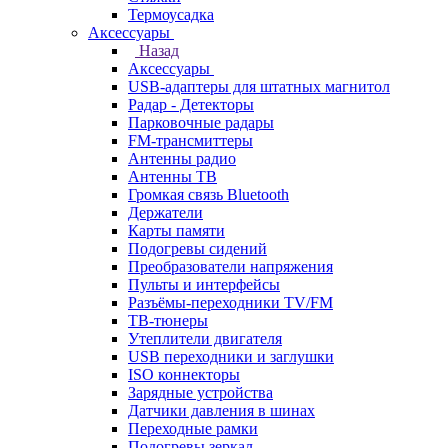
Термоусадка
Аксессуары
Назад
Аксессуары
USB-адаптеры для штатных магнитол
Радар - Детекторы
Парковочные радары
FM-трансмиттеры
Антенны радио
Антенны ТВ
Громкая связь Bluetooth
Держатели
Карты памяти
Подогревы сидений
Преобразователи напряжения
Пульты и интерфейсы
Разъёмы-переходники TV/FM
ТВ-тюнеры
Утеплители двигателя
USB переходники и заглушки
ISO коннекторы
Зарядные устройства
Датчики давления в шинах
Переходные рамки
Подогревы зеркал