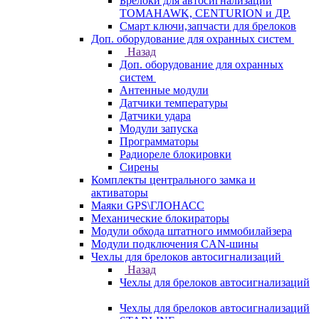
Брелоки для автосигнализаций
TOMAHAWK, CENTURION и ДР.
Смарт ключи,запчасти для брелоков
Доп. оборудование для охранных систем
Назад
Доп. оборудование для охранных
систем
Антенные модули
Датчики температуры
Датчики удара
Модули запуска
Программаторы
Радиореле блокировки
Сирены
Комплекты центрального замка и
активаторы
Маяки GPS\ГЛОНАСС
Механические блокираторы
Модули обхода штатного иммобилайзера
Модули подключения CAN-шины
Чехлы для брелоков автосигнализаций
Назад
Чехлы для брелоков автосигнализаций
Чехлы для брелоков автосигнализаций