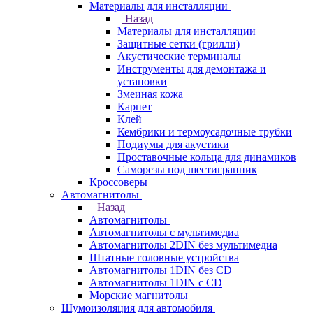
Материалы для инсталляции
Назад
Материалы для инсталляции
Защитные сетки (грилли)
Акустические терминалы
Инструменты для демонтажа и
установки
Змеиная кожа
Карпет
Клей
Кембрики и термоусадочные трубки
Подиумы для акустики
Проставочные кольца для динамиков
Саморезы под шестигранник
Кроссоверы
Автомагнитолы
Назад
Автомагнитолы
Автомагнитолы с мультимедиа
Автомагнитолы 2DIN без мультимедиа
Штатные головные устройства
Автомагнитолы 1DIN без CD
Автомагнитолы 1DIN с CD
Морские магнитолы
Шумоизоляция для автомобиля