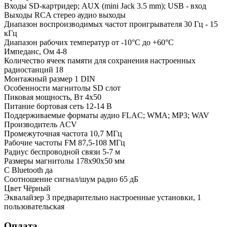
Входы SD-картридер; AUX (mini Jack 3.5 mm); USB - вход
Выходы RCA стерео аудио выходы
Диапазон воспроизводимых частот проигрывателя 30 Гц - 15
кГц
Диапазон рабочих температур от -10°С до +60°С
Импеданс, Ом 4-8
Количество ячеек памяти для сохранения настроенных
радиостанций 18
Монтажный размер 1 DIN
Особенности магнитолы SD слот
Пиковая мощность, Вт 4х50
Питание бортовая сеть 12-14 В
Поддерживаемые форматы аудио FLAC; WMA; MP3; WAV
Производитель ACV
Промежуточная частота 10,7 МГц
Рабочие частоты FM 87,5-108 МГц
Радиус беспроводной связи 5-7 м
Размеры магнитолы 178x90x50 мм
С Bluetooth да
Соотношение сигнал/шум радио 65 дБ
Цвет Чёрный
Эквалайзер 3 предварительно настроенные установки, 1
пользовательская
Оплата