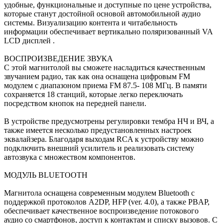
удобные, функциональные и доступные по цене устройства,
которые станут достойной основой автомобильной аудио
системы. Визуализацию контента и читабельность
информации обеспечивает вертикально поляризованный VA
LCD дисплей .
ВОСПРОИЗВЕДЕНИЕ ЗВУКА
С этой магнитолой вы сможете насладиться качественным
звучанием радио, так как она оснащена цифровым FM
модулем c диапазоном приема FM 87.5- 108 МГц. В памяти
сохраняется 18 станций, которые легко переключать
посредством кнопок на передней панели.
В устройстве предусмотрены регулировки тембра НЧ и ВЧ, а
также имеется несколько предустановленных настроек
эквалайзера. Благодаря выходам RCA к устройству можно
подключить внешний усилитель и реализовать систему
автозвука с множеством компонентов.
МОДУЛЬ BLUETOOTH
Магнитола оснащена современным модулем Bluetooth с
поддержкой протоколов A2DP, HFP (ver. 4.0), а также PBAP,
обеспечивает качественное воспроизведение потокового
аудио со смартфонов, доступ к контактам и списку вызовов. С