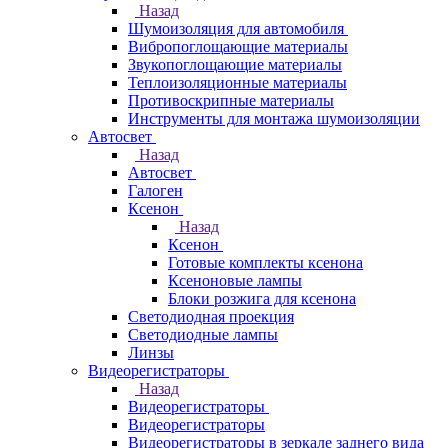
Назад
Шумоизоляция для автомобиля
Вибропоглощающие материалы
Звукопоглощающие материалы
Теплоизоляционные материалы
Противоскрипные материалы
Инструменты для монтажа шумоизоляции
Автосвет
Назад
Автосвет
Галоген
Ксенон
Назад
Ксенон
Готовые комплекты ксенона
Ксеноновые лампы
Блоки розжига для ксенона
Светодиодная проекция
Светодиодные лампы
Линзы
Видеорегистраторы
Назад
Видеорегистраторы
Видеорегистраторы
Видеорегистраторы в зеркале заднего вида