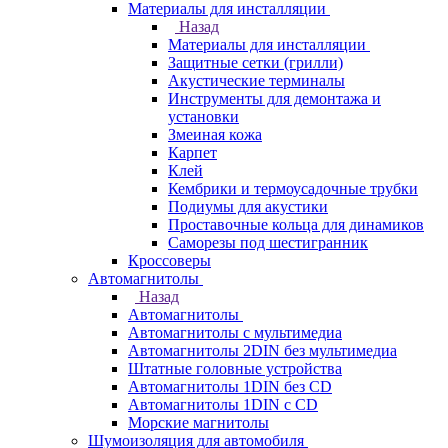
Материалы для инсталляции
Назад
Материалы для инсталляции
Защитные сетки (грилли)
Акустические терминалы
Инструменты для демонтажа и
установки
Змеиная кожа
Карпет
Клей
Кембрики и термоусадочные трубки
Подиумы для акустики
Проставочные кольца для динамиков
Саморезы под шестигранник
Кроссоверы
Автомагнитолы
Назад
Автомагнитолы
Автомагнитолы с мультимедиа
Автомагнитолы 2DIN без мультимедиа
Штатные головные устройства
Автомагнитолы 1DIN без CD
Автомагнитолы 1DIN с CD
Морские магнитолы
Шумоизоляция для автомобиля