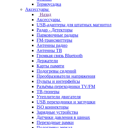
Термоусадка
Аксессуары
Назад
Аксессуары
USB-адаптеры для штатных магнитол
Радар - Детекторы
Парковочные радары
FM-трансмиттеры
Антенны радио
Антенны ТВ
Громкая связь Bluetooth
Держатели
Карты памяти
Подогревы сидений
Преобразователи напряжения
Пульты и интерфейсы
Разъёмы-переходники TV/FM
ТВ-тюнеры
Утеплители двигателя
USB переходники и заглушки
ISO коннекторы
Зарядные устройства
Датчики давления в шинах
Переходные рамки
Подогревы зеркал