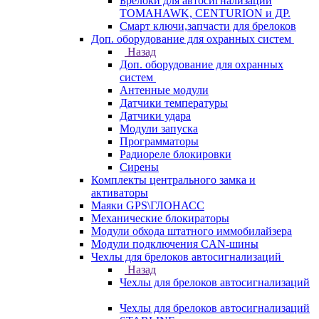
Брелоки для автосигнализаций
TOMAHAWK, CENTURION и ДР.
Смарт ключи,запчасти для брелоков
Доп. оборудование для охранных систем
Назад
Доп. оборудование для охранных
систем
Антенные модули
Датчики температуры
Датчики удара
Модули запуска
Программаторы
Радиореле блокировки
Сирены
Комплекты центрального замка и
активаторы
Маяки GPS\ГЛОНАСС
Механические блокираторы
Модули обхода штатного иммобилайзера
Модули подключения CAN-шины
Чехлы для брелоков автосигнализаций
Назад
Чехлы для брелоков автосигнализаций
Чехлы для брелоков автосигнализаций