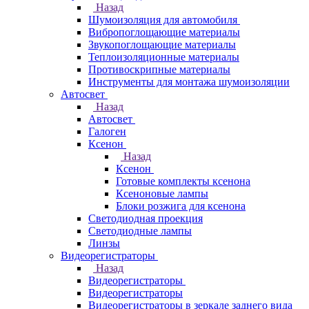
Назад
Шумоизоляция для автомобиля
Вибропоглощающие материалы
Звукопоглощающие материалы
Теплоизоляционные материалы
Противоскрипные материалы
Инструменты для монтажа шумоизоляции
Автосвет
Назад
Автосвет
Галоген
Ксенон
Назад
Ксенон
Готовые комплекты ксенона
Ксеноновые лампы
Блоки розжига для ксенона
Светодиодная проекция
Светодиодные лампы
Линзы
Видеорегистраторы
Назад
Видеорегистраторы
Видеорегистраторы
Видеорегистраторы в зеркале заднего вида