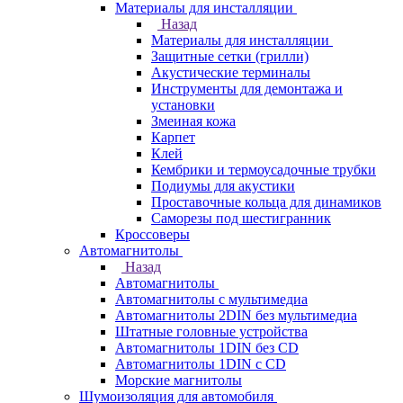
Материалы для инсталляции
Назад
Материалы для инсталляции
Защитные сетки (грилли)
Акустические терминалы
Инструменты для демонтажа и
установки
Змеиная кожа
Карпет
Клей
Кембрики и термоусадочные трубки
Подиумы для акустики
Проставочные кольца для динамиков
Саморезы под шестигранник
Кроссоверы
Автомагнитолы
Назад
Автомагнитолы
Автомагнитолы с мультимедиа
Автомагнитолы 2DIN без мультимедиа
Штатные головные устройства
Автомагнитолы 1DIN без CD
Автомагнитолы 1DIN с CD
Морские магнитолы
Шумоизоляция для автомобиля