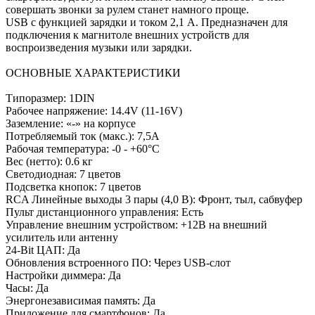
совершать звонки за рулем станет намного проще.
USB с функцией зарядки и током 2,1 А. Предназначен для
подключения к магнитоле внешних устройств для
воспроизведения музыки или зарядки.
ОСНОВНЫЕ ХАРАКТЕРИСТИКИ
Типоразмер: 1DIN
Рабочее напряжение: 14.4V (11-16V)
Заземление: «-» на корпусе
Потребляемый ток (макс.): 7,5А
Рабочая температура: -0 - +60°С
Вес (нетто): 0.6 кг
Светодиодная: 7 цветов
Подсветка кнопок: 7 цветов
RCA Линейные выходы 3 пары (4,0 В): Фронт, тыл, сабвуфер
Пульт дистанционного управления: Есть
Управление внешним устройством: +12В на внешний
усилитель или антенну
24-Вit ЦАП: Да
Обновления встроенного ПО: Через USB-слот
Настройки диммера: Да
Часы: Да
Энергонезависимая память: Да
Приложение для смартфонов: Да