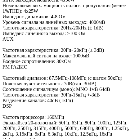
Номинальная вых. мощность полосы пропускания (менее
1%THD): 4x25W
Импеданс динамиков: 4-8 Oм
Уровень сигнала на линейных выходах: 4000мВ
Частотная характеристика: 20Hz-20kHz (± 1dB)
Импеданс линейного выхода: >100 Ом
AUX
Частотная характеристика: 20Гц- 20кГц (± 3dB)
Максимальный сигнал на входе: 1000мВ
Входное сопротивление: 30кОм
FM РАДИО
Частотный диапазон: 87.5МГц-108МГц (с шагом 50кГц)
Полезная чувствительность: 7dB(с/ш=30dB)
Соотношение сигнал/шум (моно): MNO 1мВ 64dB
Частотная характеристика: 30Гц-15кГц +-3dB
Разделение каналов: 40dВ (1кГц)
DSP
Частота процессора: 160МГц
Эквалайзер 20-полосный: 50Гц, 63Гц, 80Гц, 100Гц, 125Гц,
200Гц, 250Гц, 315Гц, 400Гц, 500Гц, 630Гц, 800Гц, 1.25кГц,
2кГц, 3.15кГц, 5кГц, 6.3кГц, 10кГц, 12.5кГц, 16кГц