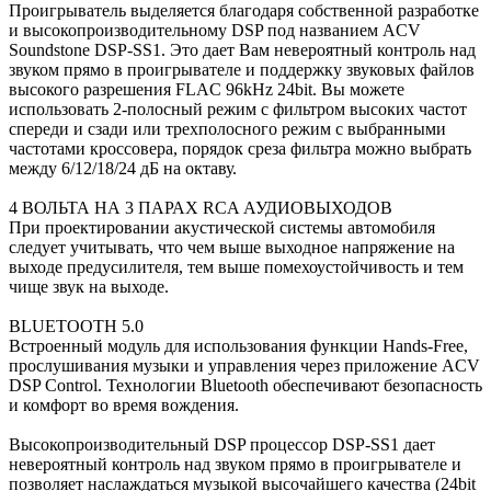
Проигрыватель выделяется благодаря собственной разработке
и высокопроизводительному DSP под названием ACV
Soundstone DSP-SS1. Это дает Вам невероятный контроль над
звуком прямо в проигрывателе и поддержку звуковых файлов
высокого разрешения FLAC 96kHz 24bit. Вы можете
использовать 2-полосный режим с фильтром высоких частот
спереди и сзади или трехполосного режим с выбранными
частотами кроссовера, порядок среза фильтра можно выбрать
между 6/12/18/24 дБ на октаву.
4 ВОЛЬТА НА 3 ПАРАХ RCA АУДИОВЫХОДОВ
При проектировании акустической системы автомобиля
следует учитывать, что чем выше выходное напряжение на
выходе предусилителя, тем выше помехоустойчивость и тем
чище звук на выходе.
BLUETOOTH 5.0
Встроенный модуль для использования функции Hands-Free,
прослушивания музыки и управления через приложение ACV
DSP Control. Технологии Bluetooth обеспечивают безопасность
и комфорт во время вождения.
Высокопроизводительный DSP процессор DSP-SS1 дает
невероятный контроль над звуком прямо в проигрывателе и
позволяет наслаждаться музыкой высочайшего качества (24bit