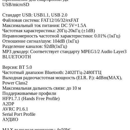
USB/microSD
Стандарт USB: USB1.1, USB 2.0
Файловая система: FAT12/16/32/exFAT
Максимальный ток питания: DC 5V=1.5A
Частотная характеристика: 20Гц-20кГц (±1dB)
Неравномерность частотной характеристики: 0.01% (1кГц)
Отношение сигнал/шум: 104dB (1кГц)
Разделение каналов: 92dB(1кГц)
МР3 декодер: Соответствует стандарту MPEG1/2 Audio Layer3
BLUETOOTH
Версия: ВТ 5.0
Частотный диапазон Bluetooth: 2402ГГц-2480ГГЦ
Выходная радиочастотная мощность (EI.R. P.): 4dBm(MAX),
Power Class2
Максимальная дальность связи: до 10 м
Поддерживаемые профили
HFP1.7.1 (Hands Fгее Profile)
A2DP
AVRC P1.6.1
Serial Рогt Profile
АУДИО
МАХ выходная мощность: 4x50W