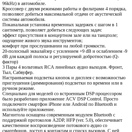
96kHz) в автомобиле.
Кроссовер с двумя режимами работы и фильтрами 4 порядка,
позволяют добиться максимальной отдачи от акустической
системы автомобиля.
Поканальная установка временных задержек с шагом в 1
сантиметр, позволяет добиться следующих задач:
эффект присутствия в концертном зале или на танцполе;
ощущение живого звука инструментов;
комфорт при прослушивании на любой громкости.
20-полосный эквалайзер с усилением +9 dB и ослаблением -9
dB для каждой полосы и регулируемой добротностью (Q-
фактор)
3 Пары 4 вольтовых RCA линейных аудио выходов. Фронт,
Тыл, Сабвуфер.
Настраиваемая подсветка кнопок и дисплея с возможностью
приглушения (диммирования) подсветки по времени или в
ручном режиме.
Специально для моделей со встроенным DSP процессором
было разработано приложение ACV DSP Control. Просто
подключите смартфон iPhone или Android по Bluetooth и
используйте приложение.
Магнитола оснащена современным модулем Bluetooth с
поддержкой протоколов A2DP, HFP (ver. 5.0), обеспечивает
качественное воспроизведение потокового аудио со
смартфонов, доступ к контактам и списку вызовов. С ней