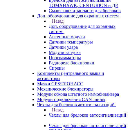
Брелоки для автосигнализаций
TOMAHAWK, CENTURION и ДР.
Смарт ключи,запчасти для брелоков
Доп. оборудование для охранных систем
Назад
Доп. оборудование для охранных
систем
Антенные модули
Датчики температуры
Датчики удара
Модули запуска
Программаторы
Радиореле блокировки
Сирены
Комплекты центрального замка и
активаторы
Маяки GPS\ГЛОНАСС
Механические блокираторы
Модули обхода штатного иммобилайзера
Модули подключения CAN-шины
Чехлы для брелоков автосигнализаций
Назад
Чехлы для брелоков автосигнализаций
Чехлы для брелоков автосигнализаций