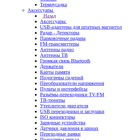
Термоусадка
Аксессуары
Назад
Аксессуары
USB-адаптеры для штатных магнитол
Радар - Детекторы
Парковочные радары
FM-трансмиттеры
Антенны радио
Антенны ТВ
Громкая связь Bluetooth
Держатели
Карты памяти
Подогревы сидений
Преобразователи напряжения
Пульты и интерфейсы
Разъёмы-переходники TV/FM
ТВ-тюнеры
Утеплители двигателя
USB переходники и заглушки
ISO коннекторы
Зарядные устройства
Датчики давления в шинах
Переходные рамки
Подогревы зеркал