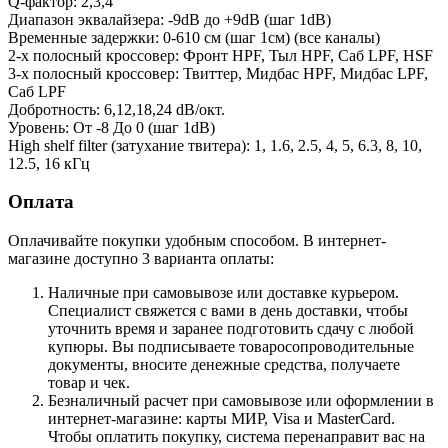
Q-фактор: 2,3,4
Диапазон эквалайзера: -9dB до +9dB (шаг 1dB)
Временные задержки: 0-610 cм (шаг 1cм) (все каналы)
2-х полосный кроссовер: Фронт HPF, Тыл HPF, Саб LPF, HSF
3-х полосный кроссовер: Твиттер, Мидбас HPF, Мидбас LPF,
Саб LPF
Добротность: 6,12,18,24 dB/окт.
Уровень: От -8 До 0 (шаг 1dB)
High shelf filter (затухание твитера): 1, 1.6, 2.5, 4, 5, 6.3, 8, 10,
12.5, 16 кГц
Оплата
Оплачивайте покупки удобным способом. В интернет-
магазине доступно 3 варианта оплаты:
Наличные при самовывозе или доставке курьером.
Специалист свяжется с вами в день доставки, чтобы
уточнить время и заранее подготовить сдачу с любой
купюры. Вы подписываете товаросопроводительные
документы, вносите денежные средства, получаете
товар и чек.
Безналичный расчет при самовывозе или оформлении в
интернет-магазине: карты МИР, Visa и MasterCard.
Чтобы оплатить покупку, система перенаправит вас на