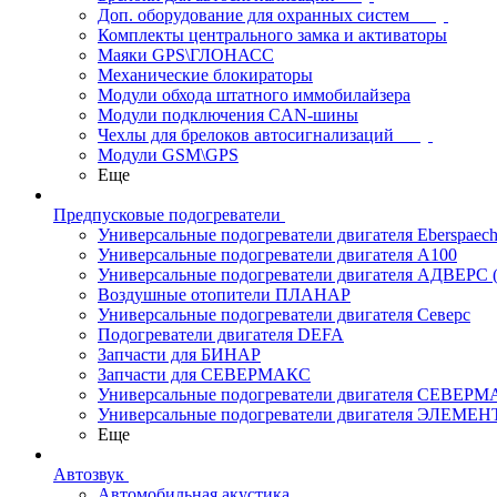
Доп. оборудование для охранных систем
Комплекты центрального замка и активаторы
Маяки GPS\ГЛОНАСС
Механические блокираторы
Модули обхода штатного иммобилайзера
Модули подключения CAN-шины
Чехлы для брелоков автосигнализаций
Модули GSM\GPS
Еще
Предпусковые подогреватели
Универсальные подогреватели двигателя Eberspaech
Универсальные подогреватели двигателя A100
Универсальные подогреватели двигателя АДВЕРС
Воздушные отопители ПЛАНАР
Универсальные подогреватели двигателя Северс
Подогреватели двигателя DEFA
Запчасти для БИНАР
Запчасти для СЕВЕРМАКС
Универсальные подогреватели двигателя СЕВЕР
Универсальные подогреватели двигателя ЭЛЕМЕН
Еще
Автозвук
Автомобильная акустика