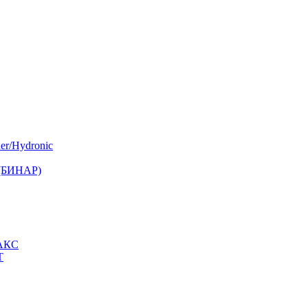
er/Hydronic
 (БИНАР)
МАКС
Т