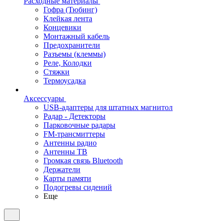
Расходные материалы
Гофра (Тюбинг)
Клейкая лента
Концевики
Монтажный кабель
Предохранители
Разъемы (клеммы)
Реле, Колодки
Стяжки
Термоусадка
Аксессуары
USB-адаптеры для штатных магнитол
Радар - Детекторы
Парковочные радары
FM-трансмиттеры
Антенны радио
Антенны ТВ
Громкая связь Bluetooth
Держатели
Карты памяти
Подогревы сидений
Еще