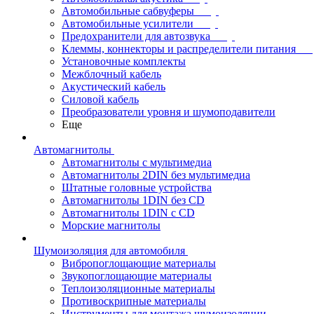
Автомобильные сабвуферы
Автомобильные усилители
Предохранители для автозвука
Клеммы, коннекторы и распределители питания
Установочные комплекты
Межблочный кабель
Акустический кабель
Силовой кабель
Преобразователи уровня и шумоподавители
Еще
Автомагнитолы
Автомагнитолы с мультимедиа
Автомагнитолы 2DIN без мультимедиа
Штатные головные устройства
Автомагнитолы 1DIN без CD
Автомагнитолы 1DIN с CD
Морские магнитолы
Шумоизоляция для автомобиля
Вибропоглощающие материалы
Звукопоглощающие материалы
Теплоизоляционные материалы
Противоскрипные материалы
Инструменты для монтажа шумоизоляции