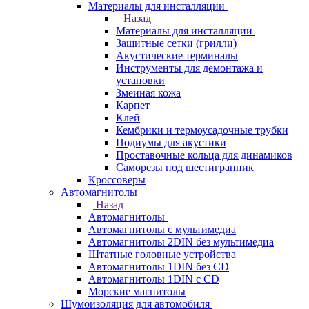
Материалы для инсталляции
Назад
Материалы для инсталляции
Защитные сетки (грилли)
Акустические терминалы
Инструменты для демонтажа и
установки
Змеиная кожа
Карпет
Клей
Кембрики и термоусадочные трубки
Подиумы для акустики
Проставочные кольца для динамиков
Саморезы под шестигранник
Кроссоверы
Автомагнитолы
Назад
Автомагнитолы
Автомагнитолы с мультимедиа
Автомагнитолы 2DIN без мультимедиа
Штатные головные устройства
Автомагнитолы 1DIN без CD
Автомагнитолы 1DIN с CD
Морские магнитолы
Шумоизоляция для автомобиля