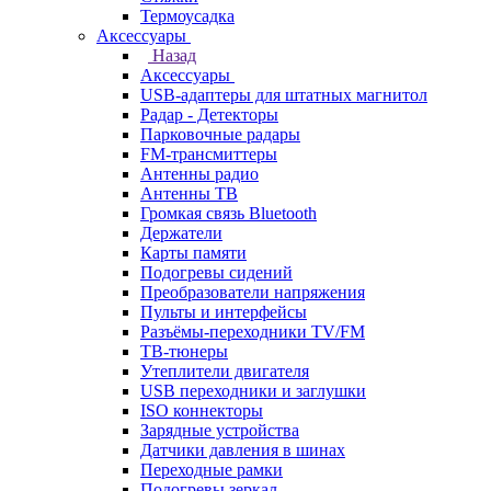
Термоусадка
Аксессуары
Назад
Аксессуары
USB-адаптеры для штатных магнитол
Радар - Детекторы
Парковочные радары
FM-трансмиттеры
Антенны радио
Антенны ТВ
Громкая связь Bluetooth
Держатели
Карты памяти
Подогревы сидений
Преобразователи напряжения
Пульты и интерфейсы
Разъёмы-переходники TV/FM
ТВ-тюнеры
Утеплители двигателя
USB переходники и заглушки
ISO коннекторы
Зарядные устройства
Датчики давления в шинах
Переходные рамки
Подогревы зеркал