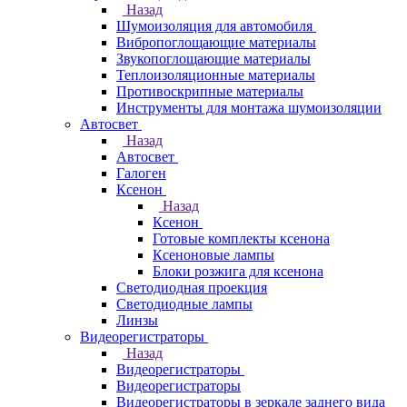
Назад
Шумоизоляция для автомобиля
Вибропоглощающие материалы
Звукопоглощающие материалы
Теплоизоляционные материалы
Противоскрипные материалы
Инструменты для монтажа шумоизоляции
Автосвет
Назад
Автосвет
Галоген
Ксенон
Назад
Ксенон
Готовые комплекты ксенона
Ксеноновые лампы
Блоки розжига для ксенона
Светодиодная проекция
Светодиодные лампы
Линзы
Видеорегистраторы
Назад
Видеорегистраторы
Видеорегистраторы
Видеорегистраторы в зеркале заднего вида