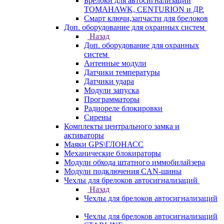
Брелоки для автосигнализаций
TOMAHAWK, CENTURION и ДР.
Смарт ключи,запчасти для брелоков
Доп. оборудование для охранных систем
Назад
Доп. оборудование для охранных
систем
Антенные модули
Датчики температуры
Датчики удара
Модули запуска
Программаторы
Радиореле блокировки
Сирены
Комплекты центрального замка и
активаторы
Маяки GPS\ГЛОНАСС
Механические блокираторы
Модули обхода штатного иммобилайзера
Модули подключения CAN-шины
Чехлы для брелоков автосигнализаций
Назад
Чехлы для брелоков автосигнализаций
Чехлы для брелоков автосигнализаций