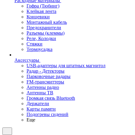
Расходные материалы
Гофра (Тюбинг)
Клейкая лента
Концевики
Монтажный кабель
Предохранители
Разъемы (клеммы)
Реле, Колодки
Стяжки
Термоусадка
Аксессуары
USB-адаптеры для штатных магнитол
Радар - Детекторы
Парковочные радары
FM-трансмиттеры
Антенны радио
Антенны ТВ
Громкая связь Bluetooth
Держатели
Карты памяти
Подогревы сидений
Еще