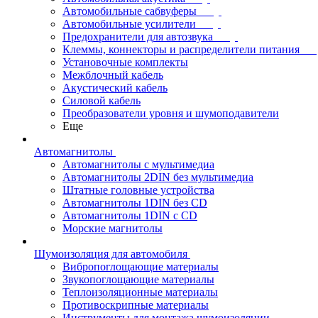
Автомобильные сабвуферы
Автомобильные усилители
Предохранители для автозвука
Клеммы, коннекторы и распределители питания
Установочные комплекты
Межблочный кабель
Акустический кабель
Силовой кабель
Преобразователи уровня и шумоподавители
Еще
Автомагнитолы
Автомагнитолы с мультимедиа
Автомагнитолы 2DIN без мультимедиа
Штатные головные устройства
Автомагнитолы 1DIN без CD
Автомагнитолы 1DIN с CD
Морские магнитолы
Шумоизоляция для автомобиля
Вибропоглощающие материалы
Звукопоглощающие материалы
Теплоизоляционные материалы
Противоскрипные материалы
Инструменты для монтажа шумоизоляции