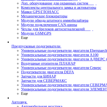
Доп. оборудование для охранных систем
Комплекты центрального замка и активаторы
Маяки GPS\ГЛОНАСС
Механические блокираторы
Модули обхода штатного иммобилайзера
Модули подключения CAN-шины
Чехлы для брелоков автосигнализаций
Модули GSM\GPS
Еще
Предпусковые подогреватели
Универсальные подогреватели двигателя Eberspaech
Универсальные подогреватели двигателя A100
Универсальные подогреватели двигателя АДВЕРС
Воздушные отопители ПЛАНАР
Универсальные подогреватели двигателя Северс
Подогреватели двигателя DEFA
Запчасти для БИНАР
Запчасти для СЕВЕРМАКС
Универсальные подогреватели двигателя СЕВЕР
Универсальные подогреватели двигателя ЭЛЕМЕН
Еще
Автозвук
Автомобильная акустика