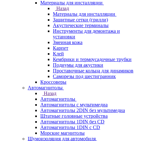
Материалы для инсталляции
Назад
Материалы для инсталляции
Защитные сетки (грилли)
Акустические терминалы
Инструменты для демонтажа и
установки
Змеиная кожа
Карпет
Клей
Кембрики и термоусадочные трубки
Подиумы для акустики
Проставочные кольца для динамиков
Саморезы под шестигранник
Кроссоверы
Автомагнитолы
Назад
Автомагнитолы
Автомагнитолы с мультимедиа
Автомагнитолы 2DIN без мультимедиа
Штатные головные устройства
Автомагнитолы 1DIN без CD
Автомагнитолы 1DIN с CD
Морские магнитолы
Шумоизоляция для автомобиля