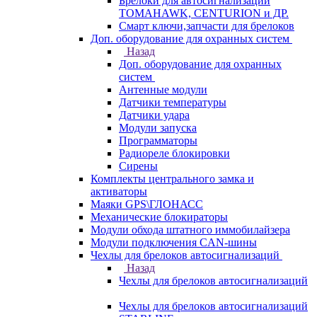
Брелоки для автосигнализаций
TOMAHAWK, CENTURION и ДР.
Смарт ключи,запчасти для брелоков
Доп. оборудование для охранных систем
Назад
Доп. оборудование для охранных
систем
Антенные модули
Датчики температуры
Датчики удара
Модули запуска
Программаторы
Радиореле блокировки
Сирены
Комплекты центрального замка и
активаторы
Маяки GPS\ГЛОНАСС
Механические блокираторы
Модули обхода штатного иммобилайзера
Модули подключения CAN-шины
Чехлы для брелоков автосигнализаций
Назад
Чехлы для брелоков автосигнализаций
Чехлы для брелоков автосигнализаций