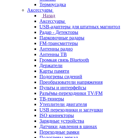
Термоусадка
Аксессуары
Назад
Аксессуары
USB-адаптеры для штатных магнитол
Радар - Детекторы
Парковочные радары
FM-трансмиттеры
Антенны радио
Антенны ТВ
Громкая связь Bluetooth
Держатели
Карты памяти
Подогревы сидений
Преобразователи напряжения
Пульты и интерфейсы
Разъёмы-переходники TV/FM
ТВ-тюнеры
Утеплители двигателя
USB переходники и заглушки
ISO коннекторы
Зарядные устройства
Датчики давления в шинах
Переходные рамки
Подогревы зеркал