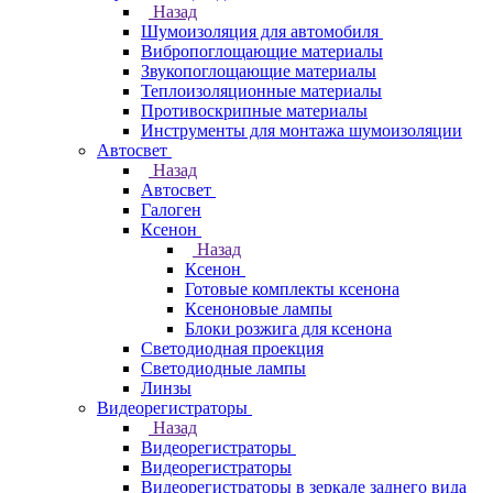
Назад
Шумоизоляция для автомобиля
Вибропоглощающие материалы
Звукопоглощающие материалы
Теплоизоляционные материалы
Противоскрипные материалы
Инструменты для монтажа шумоизоляции
Автосвет
Назад
Автосвет
Галоген
Ксенон
Назад
Ксенон
Готовые комплекты ксенона
Ксеноновые лампы
Блоки розжига для ксенона
Светодиодная проекция
Светодиодные лампы
Линзы
Видеорегистраторы
Назад
Видеорегистраторы
Видеорегистраторы
Видеорегистраторы в зеркале заднего вида