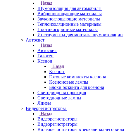
Назад
Шумоизоляция для автомобиля
Вибропоглощающие материалы
Звукопоглощающие материалы
Теплоизоляционные материалы
Противоскрипные материалы
Инструменты для монтажа шумоизоляции
Автосвет
Назад
Автосвет
Галоген
Ксенон
Назад
Ксенон
Готовые комплекты ксенона
Ксеноновые лампы
Блоки розжига для ксенона
Светодиодная проекция
Светодиодные лампы
Линзы
Видеорегистраторы
Назад
Видеорегистраторы
Видеорегистраторы
Видеорегистраторы в зеркале заднего вида