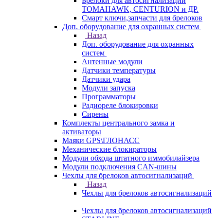
Брелоки для автосигнализаций
TOMAHAWK, CENTURION и ДР.
Смарт ключи,запчасти для брелоков
Доп. оборудование для охранных систем
Назад
Доп. оборудование для охранных
систем
Антенные модули
Датчики температуры
Датчики удара
Модули запуска
Программаторы
Радиореле блокировки
Сирены
Комплекты центрального замка и
активаторы
Маяки GPS\ГЛОНАСС
Механические блокираторы
Модули обхода штатного иммобилайзера
Модули подключения CAN-шины
Чехлы для брелоков автосигнализаций
Назад
Чехлы для брелоков автосигнализаций
Чехлы для брелоков автосигнализаций