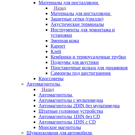
Материалы для инсталляции
Назад
Материалы для инсталляции
Защитные сетки (грилли)
Акустические терминалы
Инструменты для демонтажа и
установки
Змеиная кожа
Карпет
Клей
Кембрики и термоусадочные трубки
Подиумы для акустики
Проставочные кольца для динамиков
Саморезы под шестигранник
Кроссоверы
Автомагнитолы
Назад
Автомагнитолы
Автомагнитолы с мультимедиа
Автомагнитолы 2DIN без мультимедиа
Штатные головные устройства
Автомагнитолы 1DIN без CD
Автомагнитолы 1DIN с CD
Морские магнитолы
Шумоизоляция для автомобиля