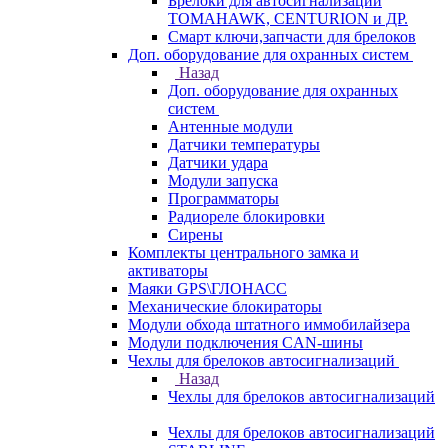
Брелоки для автосигнализаций
TOMAHAWK, CENTURION и ДР.
Смарт ключи,запчасти для брелоков
Доп. оборудование для охранных систем
Назад
Доп. оборудование для охранных
систем
Антенные модули
Датчики температуры
Датчики удара
Модули запуска
Программаторы
Радиореле блокировки
Сирены
Комплекты центрального замка и
активаторы
Маяки GPS\ГЛОНАСС
Механические блокираторы
Модули обхода штатного иммобилайзера
Модули подключения CAN-шины
Чехлы для брелоков автосигнализаций
Назад
Чехлы для брелоков автосигнализаций
Чехлы для брелоков автосигнализаций