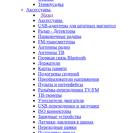
Термоусадка
Аксессуары
Назад
Аксессуары
USB-адаптеры для штатных магнитол
Радар - Детекторы
Парковочные радары
FM-трансмиттеры
Антенны радио
Антенны ТВ
Громкая связь Bluetooth
Держатели
Карты памяти
Подогревы сидений
Преобразователи напряжения
Пульты и интерфейсы
Разъёмы-переходники TV/FM
ТВ-тюнеры
Утеплители двигателя
USB переходники и заглушки
ISO коннекторы
Зарядные устройства
Датчики давления в шинах
Переходные рамки
Подогревы зеркал