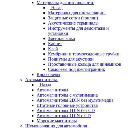
Материалы для инсталляции
Назад
Материалы для инсталляции
Защитные сетки (грилли)
Акустические терминалы
Инструменты для демонтажа и
установки
Змеиная кожа
Карпет
Клей
Кембрики и термоусадочные трубки
Подиумы для акустики
Проставочные кольца для динамиков
Саморезы под шестигранник
Кроссоверы
Автомагнитолы
Назад
Автомагнитолы
Автомагнитолы с мультимедиа
Автомагнитолы 2DIN без мультимедиа
Штатные головные устройства
Автомагнитолы 1DIN без CD
Автомагнитолы 1DIN с CD
Морские магнитолы
Шумоизоляция для автомобиля