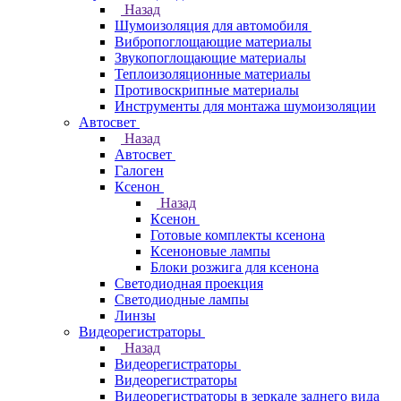
Назад
Шумоизоляция для автомобиля
Вибропоглощающие материалы
Звукопоглощающие материалы
Теплоизоляционные материалы
Противоскрипные материалы
Инструменты для монтажа шумоизоляции
Автосвет
Назад
Автосвет
Галоген
Ксенон
Назад
Ксенон
Готовые комплекты ксенона
Ксеноновые лампы
Блоки розжига для ксенона
Светодиодная проекция
Светодиодные лампы
Линзы
Видеорегистраторы
Назад
Видеорегистраторы
Видеорегистраторы
Видеорегистраторы в зеркале заднего вида