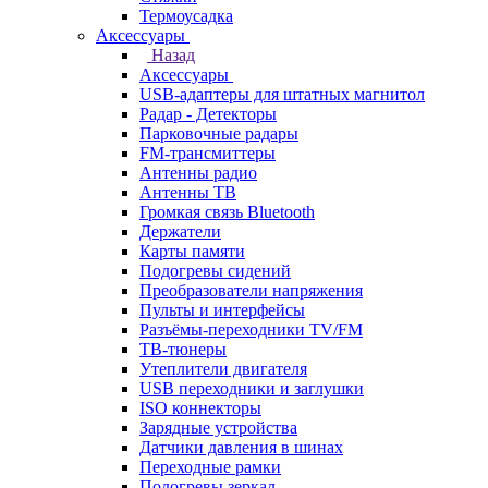
Термоусадка
Аксессуары
Назад
Аксессуары
USB-адаптеры для штатных магнитол
Радар - Детекторы
Парковочные радары
FM-трансмиттеры
Антенны радио
Антенны ТВ
Громкая связь Bluetooth
Держатели
Карты памяти
Подогревы сидений
Преобразователи напряжения
Пульты и интерфейсы
Разъёмы-переходники TV/FM
ТВ-тюнеры
Утеплители двигателя
USB переходники и заглушки
ISO коннекторы
Зарядные устройства
Датчики давления в шинах
Переходные рамки
Подогревы зеркал