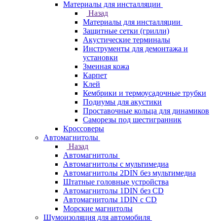
Материалы для инсталляции
Назад
Материалы для инсталляции
Защитные сетки (грилли)
Акустические терминалы
Инструменты для демонтажа и
установки
Змеиная кожа
Карпет
Клей
Кембрики и термоусадочные трубки
Подиумы для акустики
Проставочные кольца для динамиков
Саморезы под шестигранник
Кроссоверы
Автомагнитолы
Назад
Автомагнитолы
Автомагнитолы с мультимедиа
Автомагнитолы 2DIN без мультимедиа
Штатные головные устройства
Автомагнитолы 1DIN без CD
Автомагнитолы 1DIN с CD
Морские магнитолы
Шумоизоляция для автомобиля