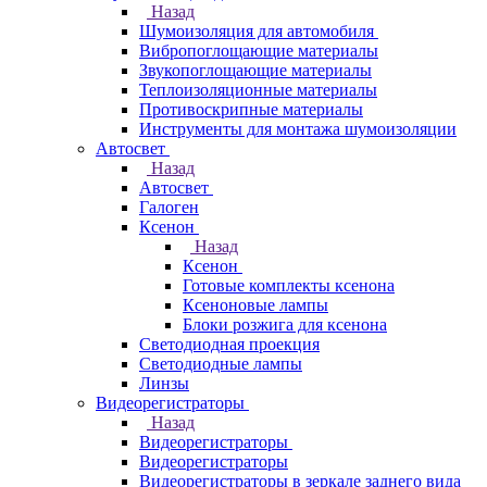
Назад
Шумоизоляция для автомобиля
Вибропоглощающие материалы
Звукопоглощающие материалы
Теплоизоляционные материалы
Противоскрипные материалы
Инструменты для монтажа шумоизоляции
Автосвет
Назад
Автосвет
Галоген
Ксенон
Назад
Ксенон
Готовые комплекты ксенона
Ксеноновые лампы
Блоки розжига для ксенона
Светодиодная проекция
Светодиодные лампы
Линзы
Видеорегистраторы
Назад
Видеорегистраторы
Видеорегистраторы
Видеорегистраторы в зеркале заднего вида