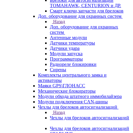
Брелоки для автосигнализаций
TOMAHAWK, CENTURION и ДР.
Смарт ключи,запчасти для брелоков
Доп. оборудование для охранных систем
Назад
Доп. оборудование для охранных
систем
Антенные модули
Датчики температуры
Датчики удара
Модули запуска
Программаторы
Радиореле блокировки
Сирены
Комплекты центрального замка и
активаторы
Маяки GPS\ГЛОНАСС
Механические блокираторы
Модули обхода штатного иммобилайзера
Модули подключения CAN-шины
Чехлы для брелоков автосигнализаций
Назад
Чехлы для брелоков автосигнализаций
Чехлы для брелоков автосигнализаций