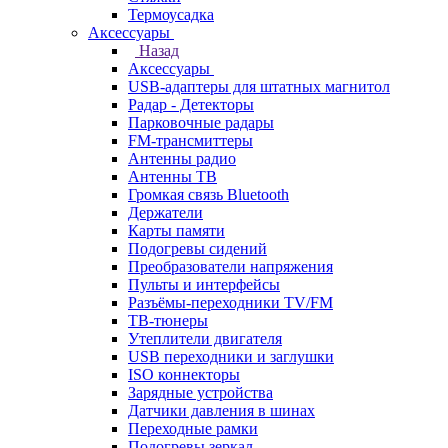
Термоусадка
Аксессуары
Назад
Аксессуары
USB-адаптеры для штатных магнитол
Радар - Детекторы
Парковочные радары
FM-трансмиттеры
Антенны радио
Антенны ТВ
Громкая связь Bluetooth
Держатели
Карты памяти
Подогревы сидений
Преобразователи напряжения
Пульты и интерфейсы
Разъёмы-переходники TV/FM
ТВ-тюнеры
Утеплители двигателя
USB переходники и заглушки
ISO коннекторы
Зарядные устройства
Датчики давления в шинах
Переходные рамки
Подогревы зеркал