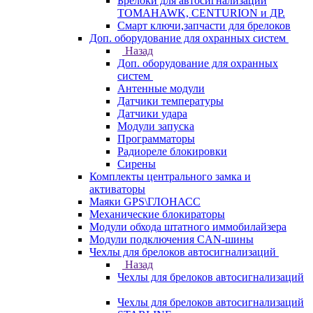
Брелоки для автосигнализаций
TOMAHAWK, CENTURION и ДР.
Смарт ключи,запчасти для брелоков
Доп. оборудование для охранных систем
Назад
Доп. оборудование для охранных
систем
Антенные модули
Датчики температуры
Датчики удара
Модули запуска
Программаторы
Радиореле блокировки
Сирены
Комплекты центрального замка и
активаторы
Маяки GPS\ГЛОНАСС
Механические блокираторы
Модули обхода штатного иммобилайзера
Модули подключения CAN-шины
Чехлы для брелоков автосигнализаций
Назад
Чехлы для брелоков автосигнализаций
Чехлы для брелоков автосигнализаций