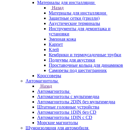
Материалы для инсталляции
Назад
Материалы для инсталляции
Защитные сетки (грилли)
Акустические терминалы
Инструменты для демонтажа и
установки
Змеиная кожа
Карпет
Клей
Кембрики и термоусадочные трубки
Подиумы для акустики
Проставочные кольца для динамиков
Саморезы под шестигранник
Кроссоверы
Автомагнитолы
Назад
Автомагнитолы
Автомагнитолы с мультимедиа
Автомагнитолы 2DIN без мультимедиа
Штатные головные устройства
Автомагнитолы 1DIN без CD
Автомагнитолы 1DIN с CD
Морские магнитолы
Шумоизоляция для автомобиля