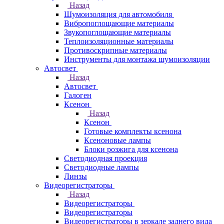
Назад
Шумоизоляция для автомобиля
Вибропоглощающие материалы
Звукопоглощающие материалы
Теплоизоляционные материалы
Противоскрипные материалы
Инструменты для монтажа шумоизоляции
Автосвет
Назад
Автосвет
Галоген
Ксенон
Назад
Ксенон
Готовые комплекты ксенона
Ксеноновые лампы
Блоки розжига для ксенона
Светодиодная проекция
Светодиодные лампы
Линзы
Видеорегистраторы
Назад
Видеорегистраторы
Видеорегистраторы
Видеорегистраторы в зеркале заднего вида