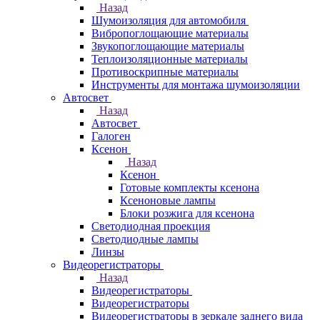
Назад
Шумоизоляция для автомобиля
Вибропоглощающие материалы
Звукопоглощающие материалы
Теплоизоляционные материалы
Противоскрипные материалы
Инструменты для монтажа шумоизоляции
Автосвет
Назад
Автосвет
Галоген
Ксенон
Назад
Ксенон
Готовые комплекты ксенона
Ксеноновые лампы
Блоки розжига для ксенона
Светодиодная проекция
Светодиодные лампы
Линзы
Видеорегистраторы
Назад
Видеорегистраторы
Видеорегистраторы
Видеорегистраторы в зеркале заднего вида