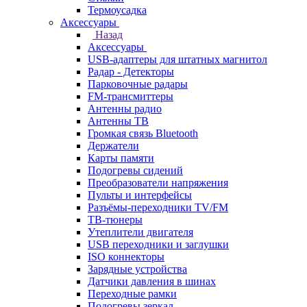
Термоусадка
Аксессуары
Назад
Аксессуары
USB-адаптеры для штатных магнитол
Радар - Детекторы
Парковочные радары
FM-трансмиттеры
Антенны радио
Антенны ТВ
Громкая связь Bluetooth
Держатели
Карты памяти
Подогревы сидений
Преобразователи напряжения
Пульты и интерфейсы
Разъёмы-переходники TV/FM
ТВ-тюнеры
Утеплители двигателя
USB переходники и заглушки
ISO коннекторы
Зарядные устройства
Датчики давления в шинах
Переходные рамки
Подогревы зеркал