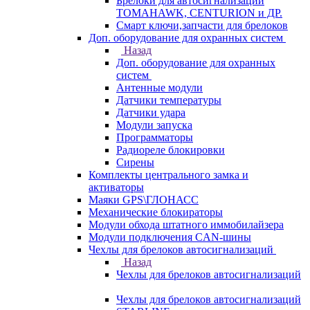
Брелоки для автосигнализаций
TOMAHAWK, CENTURION и ДР.
Смарт ключи,запчасти для брелоков
Доп. оборудование для охранных систем
Назад
Доп. оборудование для охранных
систем
Антенные модули
Датчики температуры
Датчики удара
Модули запуска
Программаторы
Радиореле блокировки
Сирены
Комплекты центрального замка и
активаторы
Маяки GPS\ГЛОНАСС
Механические блокираторы
Модули обхода штатного иммобилайзера
Модули подключения CAN-шины
Чехлы для брелоков автосигнализаций
Назад
Чехлы для брелоков автосигнализаций
Чехлы для брелоков автосигнализаций