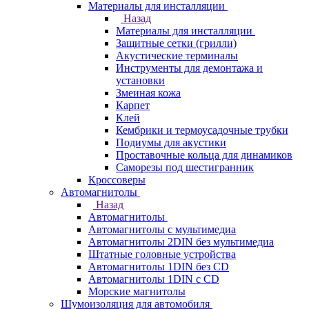
Материалы для инсталляции
Назад
Материалы для инсталляции
Защитные сетки (грилли)
Акустические терминалы
Инструменты для демонтажа и
установки
Змеиная кожа
Карпет
Клей
Кембрики и термоусадочные трубки
Подиумы для акустики
Проставочные кольца для динамиков
Саморезы под шестигранник
Кроссоверы
Автомагнитолы
Назад
Автомагнитолы
Автомагнитолы с мультимедиа
Автомагнитолы 2DIN без мультимедиа
Штатные головные устройства
Автомагнитолы 1DIN без CD
Автомагнитолы 1DIN с CD
Морские магнитолы
Шумоизоляция для автомобиля