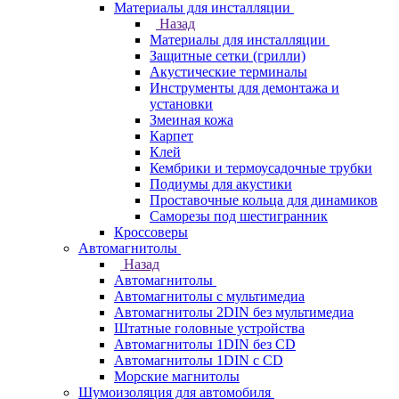
Материалы для инсталляции
Назад
Материалы для инсталляции
Защитные сетки (грилли)
Акустические терминалы
Инструменты для демонтажа и
установки
Змеиная кожа
Карпет
Клей
Кембрики и термоусадочные трубки
Подиумы для акустики
Проставочные кольца для динамиков
Саморезы под шестигранник
Кроссоверы
Автомагнитолы
Назад
Автомагнитолы
Автомагнитолы с мультимедиа
Автомагнитолы 2DIN без мультимедиа
Штатные головные устройства
Автомагнитолы 1DIN без CD
Автомагнитолы 1DIN с CD
Морские магнитолы
Шумоизоляция для автомобиля