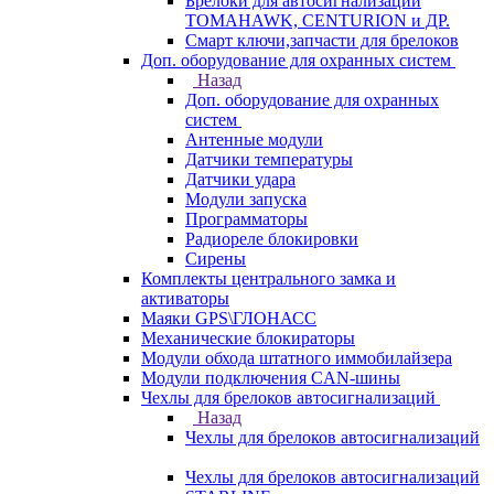
Брелоки для автосигнализаций
TOMAHAWK, CENTURION и ДР.
Смарт ключи,запчасти для брелоков
Доп. оборудование для охранных систем
Назад
Доп. оборудование для охранных
систем
Антенные модули
Датчики температуры
Датчики удара
Модули запуска
Программаторы
Радиореле блокировки
Сирены
Комплекты центрального замка и
активаторы
Маяки GPS\ГЛОНАСС
Механические блокираторы
Модули обхода штатного иммобилайзера
Модули подключения CAN-шины
Чехлы для брелоков автосигнализаций
Назад
Чехлы для брелоков автосигнализаций
Чехлы для брелоков автосигнализаций