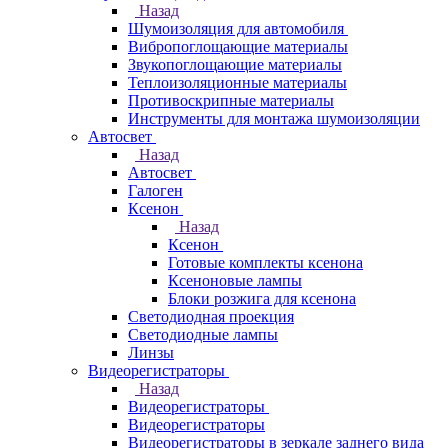
Назад
Шумоизоляция для автомобиля
Вибропоглощающие материалы
Звукопоглощающие материалы
Теплоизоляционные материалы
Противоскрипные материалы
Инструменты для монтажа шумоизоляции
Автосвет
Назад
Автосвет
Галоген
Ксенон
Назад
Ксенон
Готовые комплекты ксенона
Ксеноновые лампы
Блоки розжига для ксенона
Светодиодная проекция
Светодиодные лампы
Линзы
Видеорегистраторы
Назад
Видеорегистраторы
Видеорегистраторы
Видеорегистраторы в зеркале заднего вида