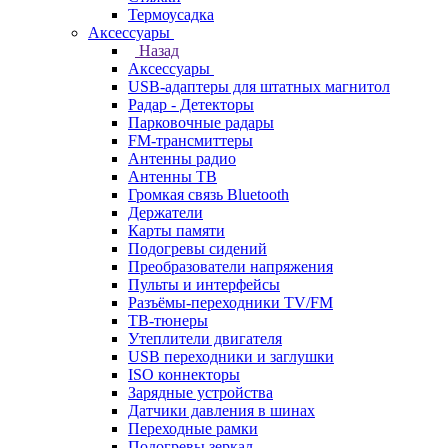
Термоусадка
Аксессуары
Назад
Аксессуары
USB-адаптеры для штатных магнитол
Радар - Детекторы
Парковочные радары
FM-трансмиттеры
Антенны радио
Антенны ТВ
Громкая связь Bluetooth
Держатели
Карты памяти
Подогревы сидений
Преобразователи напряжения
Пульты и интерфейсы
Разъёмы-переходники TV/FM
ТВ-тюнеры
Утеплители двигателя
USB переходники и заглушки
ISO коннекторы
Зарядные устройства
Датчики давления в шинах
Переходные рамки
Подогревы зеркал