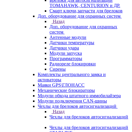
Брелоки для автосигнализаций
TOMAHAWK, CENTURION и ДР.
Смарт ключи,запчасти для брелоков
Доп. оборудование для охранных систем
Назад
Доп. оборудование для охранных
систем
Антенные модули
Датчики температуры
Датчики удара
Модули запуска
Программаторы
Радиореле блокировки
Сирены
Комплекты центрального замка и
активаторы
Маяки GPS\ГЛОНАСС
Механические блокираторы
Модули обхода штатного иммобилайзера
Модули подключения CAN-шины
Чехлы для брелоков автосигнализаций
Назад
Чехлы для брелоков автосигнализаций
Чехлы для брелоков автосигнализаций