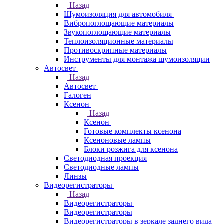
Назад
Шумоизоляция для автомобиля
Вибропоглощающие материалы
Звукопоглощающие материалы
Теплоизоляционные материалы
Противоскрипные материалы
Инструменты для монтажа шумоизоляции
Автосвет
Назад
Автосвет
Галоген
Ксенон
Назад
Ксенон
Готовые комплекты ксенона
Ксеноновые лампы
Блоки розжига для ксенона
Светодиодная проекция
Светодиодные лампы
Линзы
Видеорегистраторы
Назад
Видеорегистраторы
Видеорегистраторы
Видеорегистраторы в зеркале заднего вида