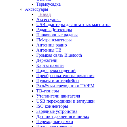
Термоусадка
Аксессуары
Назад
Аксессуары
USB-адаптеры для штатных магнитол
Радар - Детекторы
Парковочные радары
FM-трансмиттеры
Антенны радио
Антенны ТВ
Громкая связь Bluetooth
Держатели
Карты памяти
Подогревы сидений
Преобразователи напряжения
Пульты и интерфейсы
Разъёмы-переходники TV/FM
ТВ-тюнеры
Утеплители двигателя
USB переходники и заглушки
ISO коннекторы
Зарядные устройства
Датчики давления в шинах
Переходные рамки
Подогревы зеркал