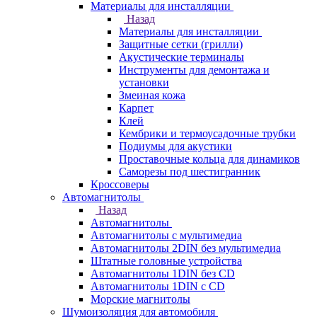
Материалы для инсталляции
Назад
Материалы для инсталляции
Защитные сетки (грилли)
Акустические терминалы
Инструменты для демонтажа и
установки
Змеиная кожа
Карпет
Клей
Кембрики и термоусадочные трубки
Подиумы для акустики
Проставочные кольца для динамиков
Саморезы под шестигранник
Кроссоверы
Автомагнитолы
Назад
Автомагнитолы
Автомагнитолы с мультимедиа
Автомагнитолы 2DIN без мультимедиа
Штатные головные устройства
Автомагнитолы 1DIN без CD
Автомагнитолы 1DIN с CD
Морские магнитолы
Шумоизоляция для автомобиля