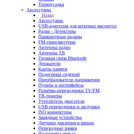
Термоусадка
Аксессуары
Назад
Аксессуары
USB-адаптеры для штатных магнитол
Радар - Детекторы
Парковочные радары
FM-трансмиттеры
Антенны радио
Антенны ТВ
Громкая связь Bluetooth
Держатели
Карты памяти
Подогревы сидений
Преобразователи напряжения
Пульты и интерфейсы
Разъёмы-переходники TV/FM
ТВ-тюнеры
Утеплители двигателя
USB переходники и заглушки
ISO коннекторы
Зарядные устройства
Датчики давления в шинах
Переходные рамки
Подогревы зеркал