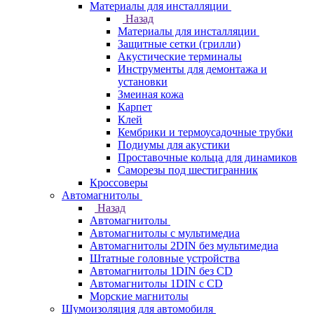
Материалы для инсталляции
Назад
Материалы для инсталляции
Защитные сетки (грилли)
Акустические терминалы
Инструменты для демонтажа и
установки
Змеиная кожа
Карпет
Клей
Кембрики и термоусадочные трубки
Подиумы для акустики
Проставочные кольца для динамиков
Саморезы под шестигранник
Кроссоверы
Автомагнитолы
Назад
Автомагнитолы
Автомагнитолы с мультимедиа
Автомагнитолы 2DIN без мультимедиа
Штатные головные устройства
Автомагнитолы 1DIN без CD
Автомагнитолы 1DIN с CD
Морские магнитолы
Шумоизоляция для автомобиля