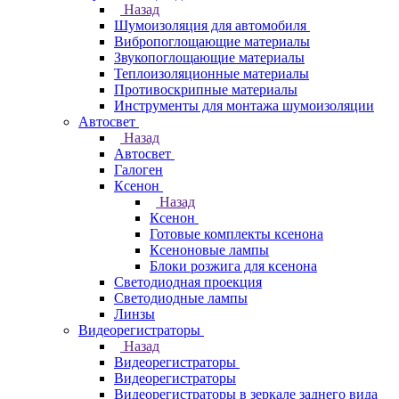
Назад
Шумоизоляция для автомобиля
Вибропоглощающие материалы
Звукопоглощающие материалы
Теплоизоляционные материалы
Противоскрипные материалы
Инструменты для монтажа шумоизоляции
Автосвет
Назад
Автосвет
Галоген
Ксенон
Назад
Ксенон
Готовые комплекты ксенона
Ксеноновые лампы
Блоки розжига для ксенона
Светодиодная проекция
Светодиодные лампы
Линзы
Видеорегистраторы
Назад
Видеорегистраторы
Видеорегистраторы
Видеорегистраторы в зеркале заднего вида