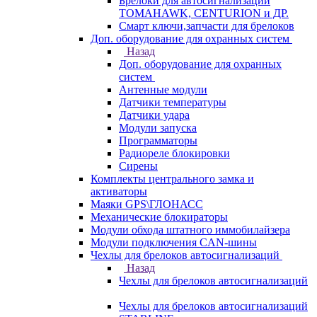
Брелоки для автосигнализаций
TOMAHAWK, CENTURION и ДР.
Смарт ключи,запчасти для брелоков
Доп. оборудование для охранных систем
Назад
Доп. оборудование для охранных
систем
Антенные модули
Датчики температуры
Датчики удара
Модули запуска
Программаторы
Радиореле блокировки
Сирены
Комплекты центрального замка и
активаторы
Маяки GPS\ГЛОНАСС
Механические блокираторы
Модули обхода штатного иммобилайзера
Модули подключения CAN-шины
Чехлы для брелоков автосигнализаций
Назад
Чехлы для брелоков автосигнализаций
Чехлы для брелоков автосигнализаций