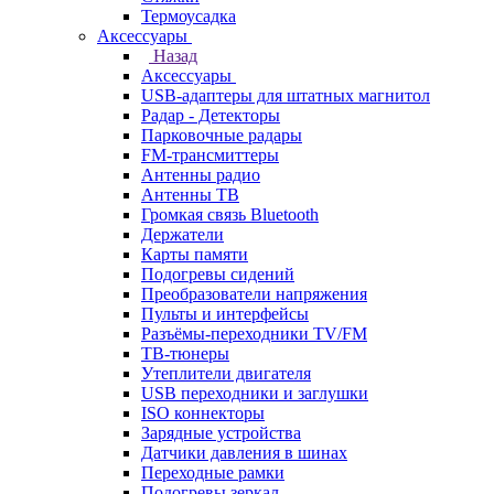
Термоусадка
Аксессуары
Назад
Аксессуары
USB-адаптеры для штатных магнитол
Радар - Детекторы
Парковочные радары
FM-трансмиттеры
Антенны радио
Антенны ТВ
Громкая связь Bluetooth
Держатели
Карты памяти
Подогревы сидений
Преобразователи напряжения
Пульты и интерфейсы
Разъёмы-переходники TV/FM
ТВ-тюнеры
Утеплители двигателя
USB переходники и заглушки
ISO коннекторы
Зарядные устройства
Датчики давления в шинах
Переходные рамки
Подогревы зеркал