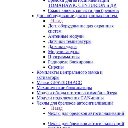
Брелоки для автосигнализаций
TOMAHAWK, CENTURION и ДР.
Смарт ключи,запчасти для брелоков
Доп. оборудование для охранных систем
Назад
Доп. оборудование для охранных
систем
Антенные модули
Датчики температуры
Датчики удара
Модули запуска
Программаторы
Радиореле блокировки
Сирены
Комплекты центрального замка и
активаторы
Маяки GPS\ГЛОНАСС
Механические блокираторы
Модули обхода штатного иммобилайзера
Модули подключения CAN-шины
Чехлы для брелоков автосигнализаций
Назад
Чехлы для брелоков автосигнализаций
Чехлы для брелоков автосигнализаций