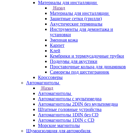
Материалы для инсталляции
Назад
Материалы для инсталляции
Защитные сетки (грилли)
Акустические терминалы
Инструменты для демонтажа и
установки
Змеиная кожа
Карпет
Клей
Кембрики и термоусадочные трубки
Подиумы для акустики
Проставочные кольца для динамиков
Саморезы под шестигранник
Кроссоверы
Автомагнитолы
Назад
Автомагнитолы
Автомагнитолы с мультимедиа
Автомагнитолы 2DIN без мультимедиа
Штатные головные устройства
Автомагнитолы 1DIN без CD
Автомагнитолы 1DIN с CD
Морские магнитолы
Шумоизоляция для автомобиля