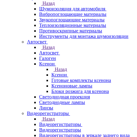
Назад
Шумоизоляция для автомобиля
Вибропоглощающие материалы
Звукопоглощающие материалы
Теплоизоляционные материалы
Противоскрипные материалы
Инструменты для монтажа шумоизоляции
Автосвет
Назад
Автосвет
Галоген
Ксенон
Назад
Ксенон
Готовые комплекты ксенона
Ксеноновые лампы
Блоки розжига для ксенона
Светодиодная проекция
Светодиодные лампы
Линзы
Видеорегистраторы
Назад
Видеорегистраторы
Видеорегистраторы
Видеорегистраторы в зеркале заднего вида