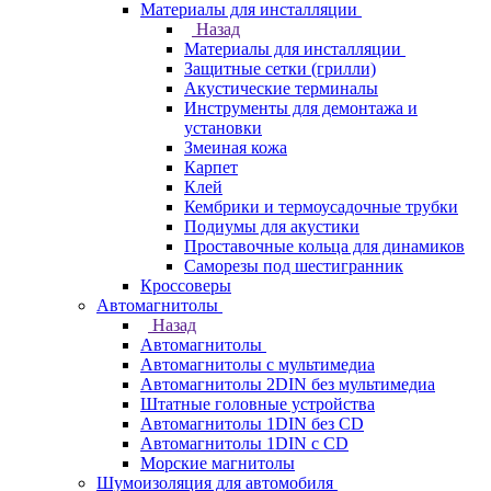
Материалы для инсталляции
Назад
Материалы для инсталляции
Защитные сетки (грилли)
Акустические терминалы
Инструменты для демонтажа и
установки
Змеиная кожа
Карпет
Клей
Кембрики и термоусадочные трубки
Подиумы для акустики
Проставочные кольца для динамиков
Саморезы под шестигранник
Кроссоверы
Автомагнитолы
Назад
Автомагнитолы
Автомагнитолы с мультимедиа
Автомагнитолы 2DIN без мультимедиа
Штатные головные устройства
Автомагнитолы 1DIN без CD
Автомагнитолы 1DIN с CD
Морские магнитолы
Шумоизоляция для автомобиля