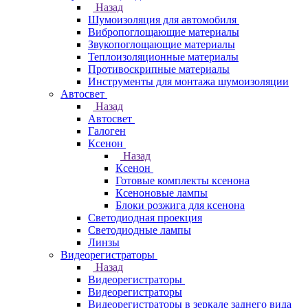
Назад
Шумоизоляция для автомобиля
Вибропоглощающие материалы
Звукопоглощающие материалы
Теплоизоляционные материалы
Противоскрипные материалы
Инструменты для монтажа шумоизоляции
Автосвет
Назад
Автосвет
Галоген
Ксенон
Назад
Ксенон
Готовые комплекты ксенона
Ксеноновые лампы
Блоки розжига для ксенона
Светодиодная проекция
Светодиодные лампы
Линзы
Видеорегистраторы
Назад
Видеорегистраторы
Видеорегистраторы
Видеорегистраторы в зеркале заднего вида