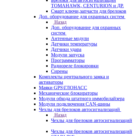
Брелоки для автосигнализаций
TOMAHAWK, CENTURION и ДР.
Смарт ключи,запчасти для брелоков
Доп. оборудование для охранных систем
Назад
Доп. оборудование для охранных
систем
Антенные модули
Датчики температуры
Датчики удара
Модули запуска
Программаторы
Радиореле блокировки
Сирены
Комплекты центрального замка и
активаторы
Маяки GPS\ГЛОНАСС
Механические блокираторы
Модули обхода штатного иммобилайзера
Модули подключения CAN-шины
Чехлы для брелоков автосигнализаций
Назад
Чехлы для брелоков автосигнализаций
Чехлы для брелоков автосигнализаций