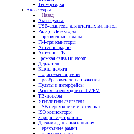
Термоусадка
Аксессуары
Назад
Аксессуары
USB-адаптеры для штатных магнитол
Радар - Детекторы
Парковочные радары
FM-трансмиттеры
Антенны радио
Антенны ТВ
Громкая связь Bluetooth
Держатели
Карты памяти
Подогревы сидений
Преобразователи напряжения
Пульты и интерфейсы
Разъёмы-переходники TV/FM
ТВ-тюнеры
Утеплители двигателя
USB переходники и заглушки
ISO коннекторы
Зарядные устройства
Датчики давления в шинах
Переходные рамки
Подогревы зеркал