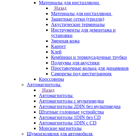
Материалы для инсталляции
Назад
Материалы для инсталляции
Защитные сетки (грилли)
Акустические терминалы
Инструменты для демонтажа и
установки
Змеиная кожа
Карпет
Клей
Кембрики и термоусадочные трубки
Подиумы для акустики
Проставочные кольца для динамиков
Саморезы под шестигранник
Кроссоверы
Автомагнитолы
Назад
Автомагнитолы
Автомагнитолы с мультимедиа
Автомагнитолы 2DIN без мультимедиа
Штатные головные устройства
Автомагнитолы 1DIN без CD
Автомагнитолы 1DIN с CD
Морские магнитолы
Шумоизоляция для автомобиля