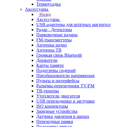
Термоусадка
Аксессуары
Назад
Аксессуары
USB-адаптеры для штатных магнитол
Радар - Детекторы
Парковочные радары
FM-трансмиттеры
Антенны радио
Антенны ТВ
Громкая связь Bluetooth
Держатели
Карты памяти
Подогревы сидений
Преобразователи напряжения
Пульты и интерфейсы
Разъёмы-переходники TV/FM
ТВ-тюнеры
Утеплители двигателя
USB переходники и заглушки
ISO коннекторы
Зарядные устройства
Датчики давления в шинах
Переходные рамки
Подогревы зеркал