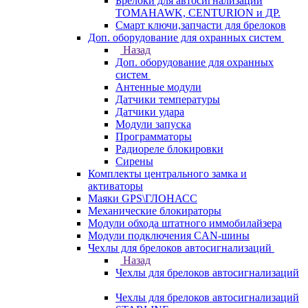
Брелоки для автосигнализаций
TOMAHAWK, CENTURION и ДР.
Смарт ключи,запчасти для брелоков
Доп. оборудование для охранных систем
Назад
Доп. оборудование для охранных
систем
Антенные модули
Датчики температуры
Датчики удара
Модули запуска
Программаторы
Радиореле блокировки
Сирены
Комплекты центрального замка и
активаторы
Маяки GPS\ГЛОНАСС
Механические блокираторы
Модули обхода штатного иммобилайзера
Модули подключения CAN-шины
Чехлы для брелоков автосигнализаций
Назад
Чехлы для брелоков автосигнализаций
Чехлы для брелоков автосигнализаций