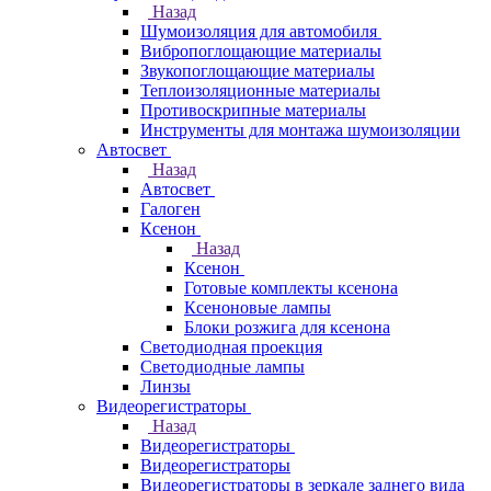
Назад
Шумоизоляция для автомобиля
Вибропоглощающие материалы
Звукопоглощающие материалы
Теплоизоляционные материалы
Противоскрипные материалы
Инструменты для монтажа шумоизоляции
Автосвет
Назад
Автосвет
Галоген
Ксенон
Назад
Ксенон
Готовые комплекты ксенона
Ксеноновые лампы
Блоки розжига для ксенона
Светодиодная проекция
Светодиодные лампы
Линзы
Видеорегистраторы
Назад
Видеорегистраторы
Видеорегистраторы
Видеорегистраторы в зеркале заднего вида