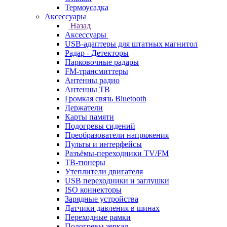
Термоусадка
Аксессуары
Назад
Аксессуары
USB-адаптеры для штатных магнитол
Радар - Детекторы
Парковочные радары
FM-трансмиттеры
Антенны радио
Антенны ТВ
Громкая связь Bluetooth
Держатели
Карты памяти
Подогревы сидений
Преобразователи напряжения
Пульты и интерфейсы
Разъёмы-переходники TV/FM
ТВ-тюнеры
Утеплители двигателя
USB переходники и заглушки
ISO коннекторы
Зарядные устройства
Датчики давления в шинах
Переходные рамки
Подогревы зеркал