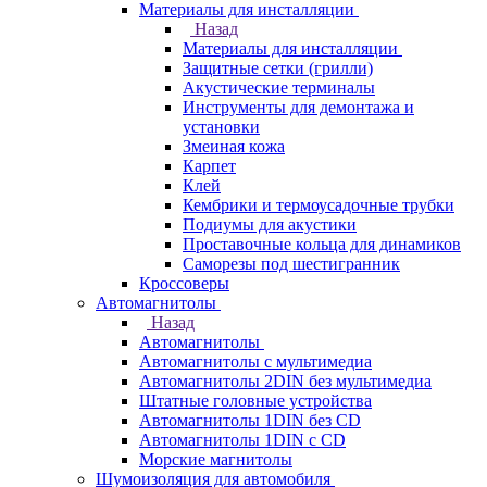
Материалы для инсталляции
Назад
Материалы для инсталляции
Защитные сетки (грилли)
Акустические терминалы
Инструменты для демонтажа и
установки
Змеиная кожа
Карпет
Клей
Кембрики и термоусадочные трубки
Подиумы для акустики
Проставочные кольца для динамиков
Саморезы под шестигранник
Кроссоверы
Автомагнитолы
Назад
Автомагнитолы
Автомагнитолы с мультимедиа
Автомагнитолы 2DIN без мультимедиа
Штатные головные устройства
Автомагнитолы 1DIN без CD
Автомагнитолы 1DIN с CD
Морские магнитолы
Шумоизоляция для автомобиля