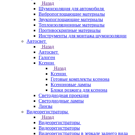
Назад
Шумоизоляция для автомобиля
Вибропоглощающие материалы
Звукопоглощающие материалы
Теплоизоляционные материалы
Противоскрипные материалы
Инструменты для монтажа шумоизоляции
Автосвет
Назад
Автосвет
Галоген
Ксенон
Назад
Ксенон
Готовые комплекты ксенона
Ксеноновые лампы
Блоки розжига для ксенона
Светодиодная проекция
Светодиодные лампы
Линзы
Видеорегистраторы
Назад
Видеорегистраторы
Видеорегистраторы
Видеорегистраторы в зеркале заднего вида