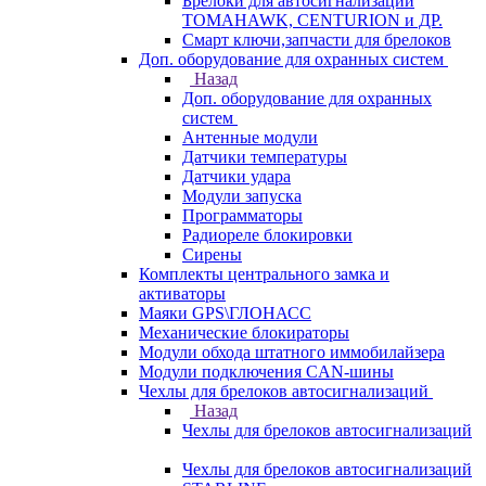
Брелоки для автосигнализаций
TOMAHAWK, CENTURION и ДР.
Смарт ключи,запчасти для брелоков
Доп. оборудование для охранных систем
Назад
Доп. оборудование для охранных
систем
Антенные модули
Датчики температуры
Датчики удара
Модули запуска
Программаторы
Радиореле блокировки
Сирены
Комплекты центрального замка и
активаторы
Маяки GPS\ГЛОНАСС
Механические блокираторы
Модули обхода штатного иммобилайзера
Модули подключения CAN-шины
Чехлы для брелоков автосигнализаций
Назад
Чехлы для брелоков автосигнализаций
Чехлы для брелоков автосигнализаций