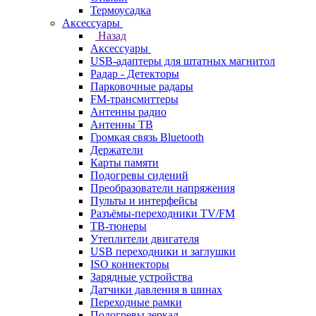
Термоусадка
Аксессуары
Назад
Аксессуары
USB-адаптеры для штатных магнитол
Радар - Детекторы
Парковочные радары
FM-трансмиттеры
Антенны радио
Антенны ТВ
Громкая связь Bluetooth
Держатели
Карты памяти
Подогревы сидений
Преобразователи напряжения
Пульты и интерфейсы
Разъёмы-переходники TV/FM
ТВ-тюнеры
Утеплители двигателя
USB переходники и заглушки
ISO коннекторы
Зарядные устройства
Датчики давления в шинах
Переходные рамки
Подогревы зеркал