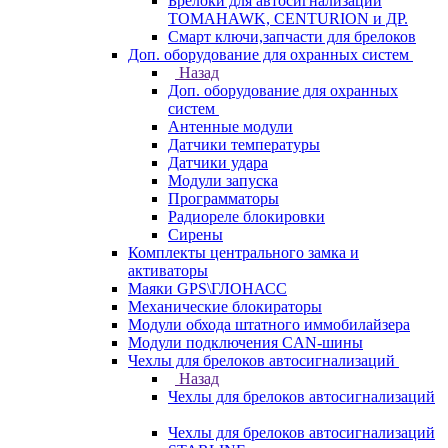
Брелоки для автосигнализаций
TOMAHAWK, CENTURION и ДР.
Смарт ключи,запчасти для брелоков
Доп. оборудование для охранных систем
Назад
Доп. оборудование для охранных
систем
Антенные модули
Датчики температуры
Датчики удара
Модули запуска
Программаторы
Радиореле блокировки
Сирены
Комплекты центрального замка и
активаторы
Маяки GPS\ГЛОНАСС
Механические блокираторы
Модули обхода штатного иммобилайзера
Модули подключения CAN-шины
Чехлы для брелоков автосигнализаций
Назад
Чехлы для брелоков автосигнализаций
Чехлы для брелоков автосигнализаций