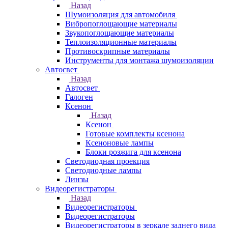
Назад
Шумоизоляция для автомобиля
Вибропоглощающие материалы
Звукопоглощающие материалы
Теплоизоляционные материалы
Противоскрипные материалы
Инструменты для монтажа шумоизоляции
Автосвет
Назад
Автосвет
Галоген
Ксенон
Назад
Ксенон
Готовые комплекты ксенона
Ксеноновые лампы
Блоки розжига для ксенона
Светодиодная проекция
Светодиодные лампы
Линзы
Видеорегистраторы
Назад
Видеорегистраторы
Видеорегистраторы
Видеорегистраторы в зеркале заднего вида