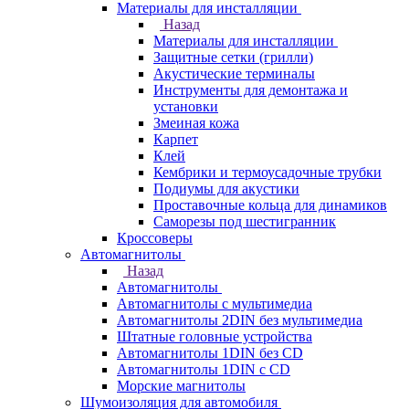
Материалы для инсталляции
Назад
Материалы для инсталляции
Защитные сетки (грилли)
Акустические терминалы
Инструменты для демонтажа и
установки
Змеиная кожа
Карпет
Клей
Кембрики и термоусадочные трубки
Подиумы для акустики
Проставочные кольца для динамиков
Саморезы под шестигранник
Кроссоверы
Автомагнитолы
Назад
Автомагнитолы
Автомагнитолы с мультимедиа
Автомагнитолы 2DIN без мультимедиа
Штатные головные устройства
Автомагнитолы 1DIN без CD
Автомагнитолы 1DIN с CD
Морские магнитолы
Шумоизоляция для автомобиля