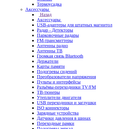
Термоусадка
Аксессуары
Назад
Аксессуары
USB-адаптеры для штатных магнитол
Радар - Детекторы
Парковочные радары
FM-трансмиттеры
Антенны радио
Антенны ТВ
Громкая связь Bluetooth
Держатели
Карты памяти
Подогревы сидений
Преобразователи напряжения
Пульты и интерфейсы
Разъёмы-переходники TV/FM
ТВ-тюнеры
Утеплители двигателя
USB переходники и заглушки
ISO коннекторы
Зарядные устройства
Датчики давления в шинах
Переходные рамки
Подогревы зеркал