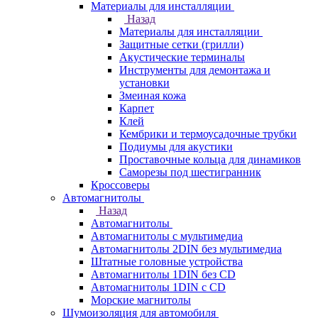
Материалы для инсталляции
Назад
Материалы для инсталляции
Защитные сетки (грилли)
Акустические терминалы
Инструменты для демонтажа и
установки
Змеиная кожа
Карпет
Клей
Кембрики и термоусадочные трубки
Подиумы для акустики
Проставочные кольца для динамиков
Саморезы под шестигранник
Кроссоверы
Автомагнитолы
Назад
Автомагнитолы
Автомагнитолы с мультимедиа
Автомагнитолы 2DIN без мультимедиа
Штатные головные устройства
Автомагнитолы 1DIN без CD
Автомагнитолы 1DIN с CD
Морские магнитолы
Шумоизоляция для автомобиля