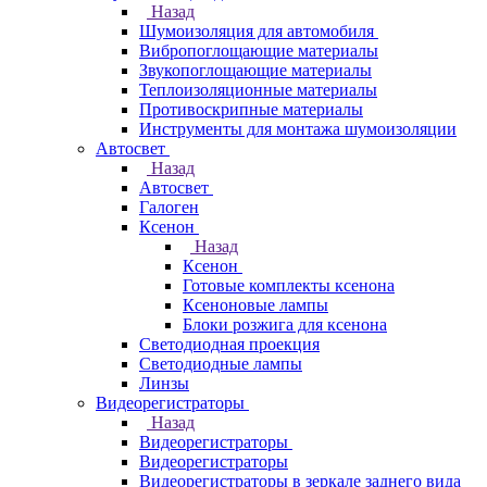
Назад
Шумоизоляция для автомобиля
Вибропоглощающие материалы
Звукопоглощающие материалы
Теплоизоляционные материалы
Противоскрипные материалы
Инструменты для монтажа шумоизоляции
Автосвет
Назад
Автосвет
Галоген
Ксенон
Назад
Ксенон
Готовые комплекты ксенона
Ксеноновые лампы
Блоки розжига для ксенона
Светодиодная проекция
Светодиодные лампы
Линзы
Видеорегистраторы
Назад
Видеорегистраторы
Видеорегистраторы
Видеорегистраторы в зеркале заднего вида