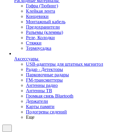
Расходные материалы
Гофра (Тюбинг)
Клейкая лента
Концевики
Монтажный кабель
Предохранители
Разъемы (клеммы)
Реле, Колодки
Стяжки
Термоусадка
Аксессуары
USB-адаптеры для штатных магнитол
Радар - Детекторы
Парковочные радары
FM-трансмиттеры
Антенны радио
Антенны ТВ
Громкая связь Bluetooth
Держатели
Карты памяти
Подогревы сидений
Еще