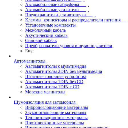
Автомобильные сабвуферы
Автомобильные усилители
Предохранители для автозвука
Клеммы, коннекторы и распределители питания
Установочные комплекты
Межблочный кабель
Акустический кабель
Силовой кабель
Преобразователи уровня и шумоподавители
Еще
Автомагнитолы
Автомагнитолы с мультимедиа
Автомагнитолы 2DIN без мультимедиа
Штатные головные устройства
Автомагнитолы 1DIN без CD
Автомагнитолы 1DIN с CD
Морские магнитолы
Шумоизоляция для автомобиля
Вибропоглощающие материалы
Звукопоглощающие материалы
Теплоизоляционные материалы
Противоскрипные материалы
Инструменты для монтажа шумоизоляции