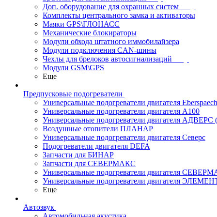
Доп. оборудование для охранных систем
Комплекты центрального замка и активаторы
Маяки GPS\ГЛОНАСС
Механические блокираторы
Модули обхода штатного иммобилайзера
Модули подключения CAN-шины
Чехлы для брелоков автосигнализаций
Модули GSM\GPS
Еще
Предпусковые подогреватели
Универсальные подогреватели двигателя Eberspaech
Универсальные подогреватели двигателя A100
Универсальные подогреватели двигателя АДВЕРС
Воздушные отопители ПЛАНАР
Универсальные подогреватели двигателя Северс
Подогреватели двигателя DEFA
Запчасти для БИНАР
Запчасти для СЕВЕРМАКС
Универсальные подогреватели двигателя СЕВЕР
Универсальные подогреватели двигателя ЭЛЕМЕН
Еще
Автозвук
Автомобильная акустика