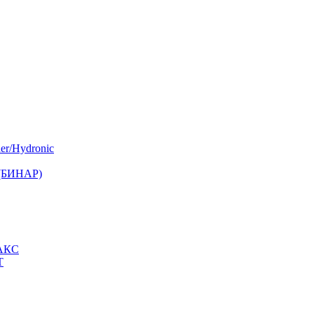
er/Hydronic
 (БИНАР)
МАКС
Т