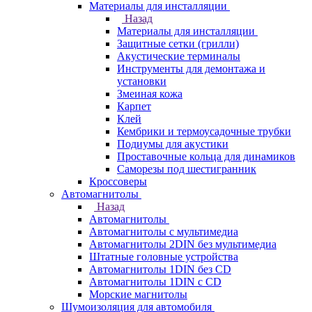
Материалы для инсталляции
Назад
Материалы для инсталляции
Защитные сетки (грилли)
Акустические терминалы
Инструменты для демонтажа и
установки
Змеиная кожа
Карпет
Клей
Кембрики и термоусадочные трубки
Подиумы для акустики
Проставочные кольца для динамиков
Саморезы под шестигранник
Кроссоверы
Автомагнитолы
Назад
Автомагнитолы
Автомагнитолы с мультимедиа
Автомагнитолы 2DIN без мультимедиа
Штатные головные устройства
Автомагнитолы 1DIN без CD
Автомагнитолы 1DIN с CD
Морские магнитолы
Шумоизоляция для автомобиля