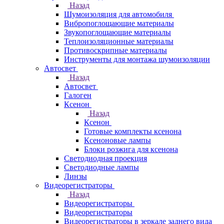
Назад
Шумоизоляция для автомобиля
Вибропоглощающие материалы
Звукопоглощающие материалы
Теплоизоляционные материалы
Противоскрипные материалы
Инструменты для монтажа шумоизоляции
Автосвет
Назад
Автосвет
Галоген
Ксенон
Назад
Ксенон
Готовые комплекты ксенона
Ксеноновые лампы
Блоки розжига для ксенона
Светодиодная проекция
Светодиодные лампы
Линзы
Видеорегистраторы
Назад
Видеорегистраторы
Видеорегистраторы
Видеорегистраторы в зеркале заднего вида