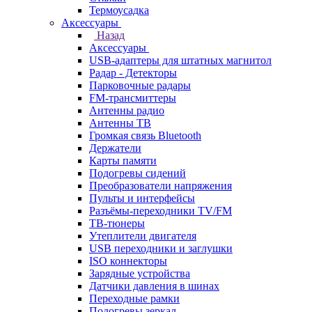
Термоусадка
Аксессуары
Назад
Аксессуары
USB-адаптеры для штатных магнитол
Радар - Детекторы
Парковочные радары
FM-трансмиттеры
Антенны радио
Антенны ТВ
Громкая связь Bluetooth
Держатели
Карты памяти
Подогревы сидений
Преобразователи напряжения
Пульты и интерфейсы
Разъёмы-переходники TV/FM
ТВ-тюнеры
Утеплители двигателя
USB переходники и заглушки
ISO коннекторы
Зарядные устройства
Датчики давления в шинах
Переходные рамки
Подогревы зеркал