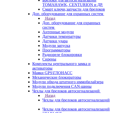
Брелоки для автосигнализаций
TOMAHAWK, CENTURION и ДР.
Смарт ключи,запчасти для брелоков
Доп. оборудование для охранных систем
Назад
Доп. оборудование для охранных
систем
Антенные модули
Датчики температуры
Датчики удара
Модули запуска
Программаторы
Радиореле блокировки
Сирены
Комплекты центрального замка и
активаторы
Маяки GPS\ГЛОНАСС
Механические блокираторы
Модули обхода штатного иммобилайзера
Модули подключения CAN-шины
Чехлы для брелоков автосигнализаций
Назад
Чехлы для брелоков автосигнализаций
Чехлы для брелоков автосигнализаций