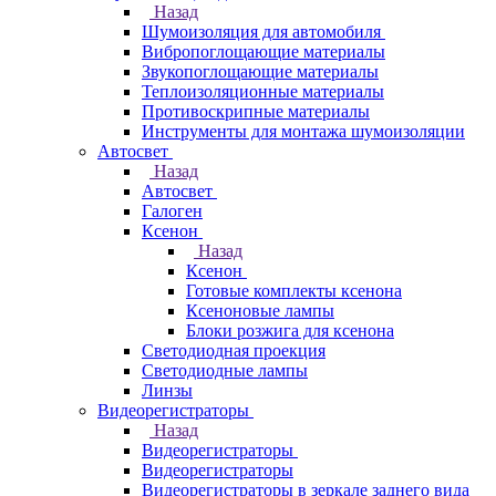
Назад
Шумоизоляция для автомобиля
Вибропоглощающие материалы
Звукопоглощающие материалы
Теплоизоляционные материалы
Противоскрипные материалы
Инструменты для монтажа шумоизоляции
Автосвет
Назад
Автосвет
Галоген
Ксенон
Назад
Ксенон
Готовые комплекты ксенона
Ксеноновые лампы
Блоки розжига для ксенона
Светодиодная проекция
Светодиодные лампы
Линзы
Видеорегистраторы
Назад
Видеорегистраторы
Видеорегистраторы
Видеорегистраторы в зеркале заднего вида