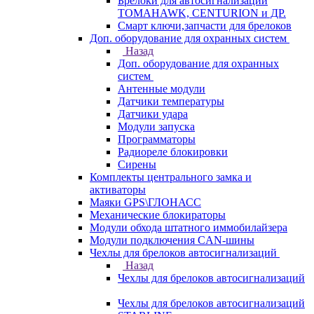
Брелоки для автосигнализаций
TOMAHAWK, CENTURION и ДР.
Смарт ключи,запчасти для брелоков
Доп. оборудование для охранных систем
Назад
Доп. оборудование для охранных
систем
Антенные модули
Датчики температуры
Датчики удара
Модули запуска
Программаторы
Радиореле блокировки
Сирены
Комплекты центрального замка и
активаторы
Маяки GPS\ГЛОНАСС
Механические блокираторы
Модули обхода штатного иммобилайзера
Модули подключения CAN-шины
Чехлы для брелоков автосигнализаций
Назад
Чехлы для брелоков автосигнализаций
Чехлы для брелоков автосигнализаций