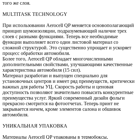
того же слоя.
MULTITASK TECHNOLOGY
При использовании Aerocell QP меняется основополагающий
принцип шумоизоляции, подразумевающий наличие трех
слоев с разными функциями. Теперь все необходимые
функции выполняет всего один листовой материал со
сложной структурой. Это существенно упрощает и ускоряет
процесс обработки автомобиля.
Более того, Aerocell QP обладает многочисленными
дополнительными свойствами, улучшающими качественные
характеристика автомобиля (15 сил).
Материал разработан и выпущен специально для
установочных центров и имеет ряд преимуществ, критически
важных для работы УЦ. Скорость работы и ценовая
доступность позволяют значительно повысить конкурентные
преимущества услуг. Яркий современный дизайн фольги
прекрасно смотрится на фотоотчетах. Теперь принт не
закрывается ничем, кроме элементов салона и обшивок
автомобиля.
УНИКАЛЬНАЯ УПАКОВКА
Материалы Aerocell QP упакованы в термобоксы,