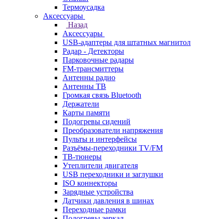
Термоусадка
Аксессуары
Назад
Аксессуары
USB-адаптеры для штатных магнитол
Радар - Детекторы
Парковочные радары
FM-трансмиттеры
Антенны радио
Антенны ТВ
Громкая связь Bluetooth
Держатели
Карты памяти
Подогревы сидений
Преобразователи напряжения
Пульты и интерфейсы
Разъёмы-переходники TV/FM
ТВ-тюнеры
Утеплители двигателя
USB переходники и заглушки
ISO коннекторы
Зарядные устройства
Датчики давления в шинах
Переходные рамки
Подогревы зеркал