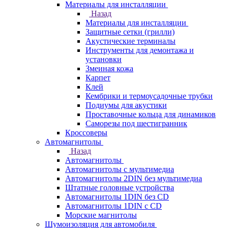
Материалы для инсталляции
Назад
Материалы для инсталляции
Защитные сетки (грилли)
Акустические терминалы
Инструменты для демонтажа и
установки
Змеиная кожа
Карпет
Клей
Кембрики и термоусадочные трубки
Подиумы для акустики
Проставочные кольца для динамиков
Саморезы под шестигранник
Кроссоверы
Автомагнитолы
Назад
Автомагнитолы
Автомагнитолы с мультимедиа
Автомагнитолы 2DIN без мультимедиа
Штатные головные устройства
Автомагнитолы 1DIN без CD
Автомагнитолы 1DIN с CD
Морские магнитолы
Шумоизоляция для автомобиля