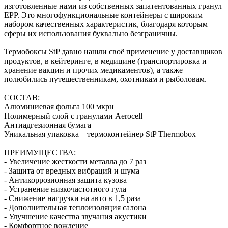
изготовленные нами из собственных запатентованных гранул
EPP. Это многофункциональные контейнеры с широким
набором качественных характеристик, благодаря которым
сферы их использования буквально безграничны.
Термобоксы StP давно нашли своё применение у доставщиков
продуктов, в кейтеринге, в медицине (транспортировка и
хранение вакцин и прочих медикаментов), а также
полюбились путешественникам, охотникам и рыболовам.
СОСТАВ:
Алюминиевая фольга 100 мкрн
Полимерный слой с гранулами Aerocell
Антиадгезионная бумага
Уникальная упаковка – термоконтейнер StP Thermobox
ПРЕИМУЩЕСТВА:
- Увеличение жесткости металла до 7 раз
- Защита от вредных вибраций и шума
- Антикоррозионная защита кузова
- Устранение низкочастотного гула
- Снижение нагрузки на авто в 1,5 раза
- Дополнительная теплоизоляция салона
- Улучшение качества звучания акустики
- Комфортное вождение