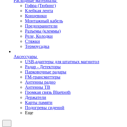
Расходные материалы
Гофра (Тюбинг)
Клейкая лента
Концевики
Монтажный кабель
Предохранители
Разъемы (клеммы)
Реле, Колодки
Стяжки
Термоусадка
Аксессуары
USB-адаптеры для штатных магнитол
Радар - Детекторы
Парковочные радары
FM-трансмиттеры
Антенны радио
Антенны ТВ
Громкая связь Bluetooth
Держатели
Карты памяти
Подогревы сидений
Еще