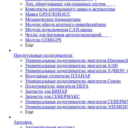
Доп. оборудование для охранных систем
Комплекты центрального замка и активаторы
Маяки GPS\ГЛОНАСС
Механические блокираторы
Модули обхода штатного иммобилайзера
Модули подключения CAN-шины
Чехлы для брелоков автосигнализаций
Модули GSM\GPS
Еще
Предпусковые подогреватели
Универсальные подогреватели двигателя Eberspaech
Универсальные подогреватели двигателя A100
Универсальные подогреватели двигателя АДВЕРС
Воздушные отопители ПЛАНАР
Универсальные подогреватели двигателя Северс
Подогреватели двигателя DEFA
Запчасти для БИНАР
Запчасти для СЕВЕРМАКС
Универсальные подогреватели двигателя СЕВЕР
Универсальные подогреватели двигателя ЭЛЕМЕН
Еще
Автозвук
Автомобильная акустика