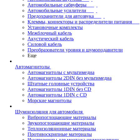
Автомобильные сабвуферы
Автомобильные усилители
Предохранители для автозвука
Клеммы, коннекторы и распределители питания
Установочные комплекты
Межблочный кабель
Акустический кабель
Силовой кабель
Преобразователи уровня и шумоподавители
Еще
Автомагнитолы
Автомагнитолы с мультимедиа
Автомагнитолы 2DIN без мультимедиа
Штатные головные устройства
Автомагнитолы 1DIN без CD
Автомагнитолы 1DIN с CD
Морские магнитолы
Шумоизоляция для автомобиля
Вибропоглощающие материалы
Звукопоглощающие материалы
Теплоизоляционные материалы
Противоскрипные материалы
Инструменты для монтажа шумоизоляции