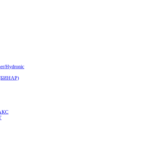
er/Hydronic
 (БИНАР)
МАКС
Т