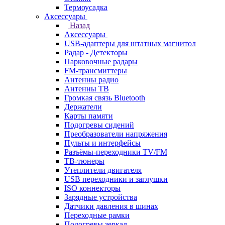
Термоусадка
Аксессуары
Назад
Аксессуары
USB-адаптеры для штатных магнитол
Радар - Детекторы
Парковочные радары
FM-трансмиттеры
Антенны радио
Антенны ТВ
Громкая связь Bluetooth
Держатели
Карты памяти
Подогревы сидений
Преобразователи напряжения
Пульты и интерфейсы
Разъёмы-переходники TV/FM
ТВ-тюнеры
Утеплители двигателя
USB переходники и заглушки
ISO коннекторы
Зарядные устройства
Датчики давления в шинах
Переходные рамки
Подогревы зеркал