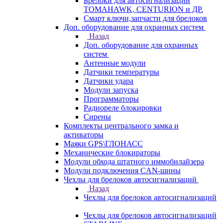
Брелоки для автосигнализаций
TOMAHAWK, CENTURION и ДР.
Смарт ключи,запчасти для брелоков
Доп. оборудование для охранных систем
Назад
Доп. оборудование для охранных
систем
Антенные модули
Датчики температуры
Датчики удара
Модули запуска
Программаторы
Радиореле блокировки
Сирены
Комплекты центрального замка и
активаторы
Маяки GPS\ГЛОНАСС
Механические блокираторы
Модули обхода штатного иммобилайзера
Модули подключения CAN-шины
Чехлы для брелоков автосигнализаций
Назад
Чехлы для брелоков автосигнализаций
Чехлы для брелоков автосигнализаций