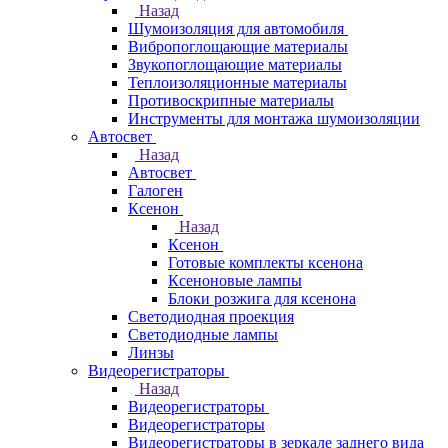
Назад
Шумоизоляция для автомобиля
Вибропоглощающие материалы
Звукопоглощающие материалы
Теплоизоляционные материалы
Противоскрипные материалы
Инструменты для монтажа шумоизоляции
Автосвет
Назад
Автосвет
Галоген
Ксенон
Назад
Ксенон
Готовые комплекты ксенона
Ксеноновые лампы
Блоки розжига для ксенона
Светодиодная проекция
Светодиодные лампы
Линзы
Видеорегистраторы
Назад
Видеорегистраторы
Видеорегистраторы
Видеорегистраторы в зеркале заднего вида