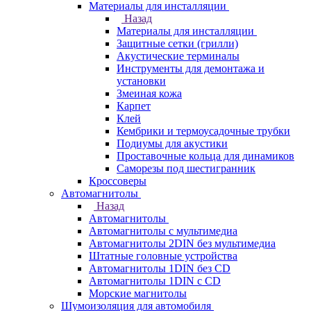
Материалы для инсталляции
Назад
Материалы для инсталляции
Защитные сетки (грилли)
Акустические терминалы
Инструменты для демонтажа и
установки
Змеиная кожа
Карпет
Клей
Кембрики и термоусадочные трубки
Подиумы для акустики
Проставочные кольца для динамиков
Саморезы под шестигранник
Кроссоверы
Автомагнитолы
Назад
Автомагнитолы
Автомагнитолы с мультимедиа
Автомагнитолы 2DIN без мультимедиа
Штатные головные устройства
Автомагнитолы 1DIN без CD
Автомагнитолы 1DIN с CD
Морские магнитолы
Шумоизоляция для автомобиля