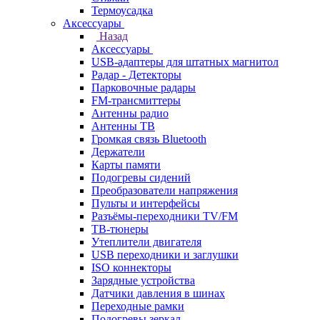
Термоусадка
Аксессуары
Назад
Аксессуары
USB-адаптеры для штатных магнитол
Радар - Детекторы
Парковочные радары
FM-трансмиттеры
Антенны радио
Антенны ТВ
Громкая связь Bluetooth
Держатели
Карты памяти
Подогревы сидений
Преобразователи напряжения
Пульты и интерфейсы
Разъёмы-переходники TV/FM
ТВ-тюнеры
Утеплители двигателя
USB переходники и заглушки
ISO коннекторы
Зарядные устройства
Датчики давления в шинах
Переходные рамки
Подогревы зеркал