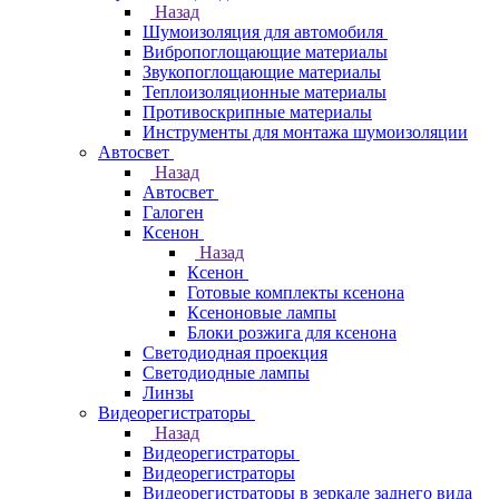
Назад
Шумоизоляция для автомобиля
Вибропоглощающие материалы
Звукопоглощающие материалы
Теплоизоляционные материалы
Противоскрипные материалы
Инструменты для монтажа шумоизоляции
Автосвет
Назад
Автосвет
Галоген
Ксенон
Назад
Ксенон
Готовые комплекты ксенона
Ксеноновые лампы
Блоки розжига для ксенона
Светодиодная проекция
Светодиодные лампы
Линзы
Видеорегистраторы
Назад
Видеорегистраторы
Видеорегистраторы
Видеорегистраторы в зеркале заднего вида