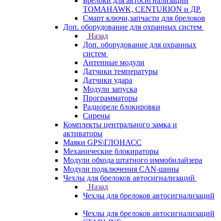
Брелоки для автосигнализаций
TOMAHAWK, CENTURION и ДР.
Смарт ключи,запчасти для брелоков
Доп. оборудование для охранных систем
Назад
Доп. оборудование для охранных
систем
Антенные модули
Датчики температуры
Датчики удара
Модули запуска
Программаторы
Радиореле блокировки
Сирены
Комплекты центрального замка и
активаторы
Маяки GPS\ГЛОНАСС
Механические блокираторы
Модули обхода штатного иммобилайзера
Модули подключения CAN-шины
Чехлы для брелоков автосигнализаций
Назад
Чехлы для брелоков автосигнализаций
Чехлы для брелоков автосигнализаций