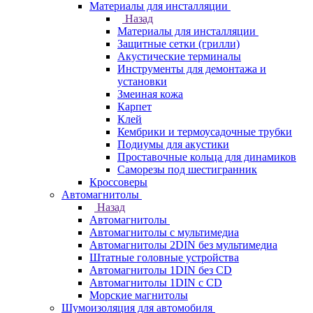
Материалы для инсталляции
Назад
Материалы для инсталляции
Защитные сетки (грилли)
Акустические терминалы
Инструменты для демонтажа и
установки
Змеиная кожа
Карпет
Клей
Кембрики и термоусадочные трубки
Подиумы для акустики
Проставочные кольца для динамиков
Саморезы под шестигранник
Кроссоверы
Автомагнитолы
Назад
Автомагнитолы
Автомагнитолы с мультимедиа
Автомагнитолы 2DIN без мультимедиа
Штатные головные устройства
Автомагнитолы 1DIN без CD
Автомагнитолы 1DIN с CD
Морские магнитолы
Шумоизоляция для автомобиля