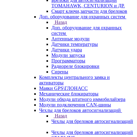
Брелоки для автосигнализаций
TOMAHAWK, CENTURION и ДР.
Смарт ключи,запчасти для брелоков
Доп. оборудование для охранных систем
Назад
Доп. оборудование для охранных
систем
Антенные модули
Датчики температуры
Датчики удара
Модули запуска
Программаторы
Радиореле блокировки
Сирены
Комплекты центрального замка и
активаторы
Маяки GPS\ГЛОНАСС
Механические блокираторы
Модули обхода штатного иммобилайзера
Модули подключения CAN-шины
Чехлы для брелоков автосигнализаций
Назад
Чехлы для брелоков автосигнализаций
Чехлы для брелоков автосигнализаций