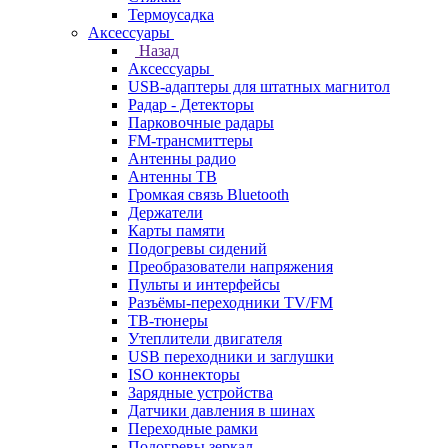
Термоусадка
Аксессуары
Назад
Аксессуары
USB-адаптеры для штатных магнитол
Радар - Детекторы
Парковочные радары
FM-трансмиттеры
Антенны радио
Антенны ТВ
Громкая связь Bluetooth
Держатели
Карты памяти
Подогревы сидений
Преобразователи напряжения
Пульты и интерфейсы
Разъёмы-переходники TV/FM
ТВ-тюнеры
Утеплители двигателя
USB переходники и заглушки
ISO коннекторы
Зарядные устройства
Датчики давления в шинах
Переходные рамки
Подогревы зеркал