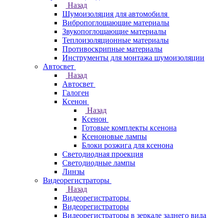
Назад
Шумоизоляция для автомобиля
Вибропоглощающие материалы
Звукопоглощающие материалы
Теплоизоляционные материалы
Противоскрипные материалы
Инструменты для монтажа шумоизоляции
Автосвет
Назад
Автосвет
Галоген
Ксенон
Назад
Ксенон
Готовые комплекты ксенона
Ксеноновые лампы
Блоки розжига для ксенона
Светодиодная проекция
Светодиодные лампы
Линзы
Видеорегистраторы
Назад
Видеорегистраторы
Видеорегистраторы
Видеорегистраторы в зеркале заднего вида