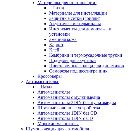
Материалы для инсталляции
Назад
Материалы для инсталляции
Защитные сетки (грилли)
Акустические терминалы
Инструменты для демонтажа и
установки
Змеиная кожа
Карпет
Клей
Кембрики и термоусадочные трубки
Подиумы для акустики
Проставочные кольца для динамиков
Саморезы под шестигранник
Кроссоверы
Автомагнитолы
Назад
Автомагнитолы
Автомагнитолы с мультимедиа
Автомагнитолы 2DIN без мультимедиа
Штатные головные устройства
Автомагнитолы 1DIN без CD
Автомагнитолы 1DIN с CD
Морские магнитолы
Шумоизоляция для автомобиля