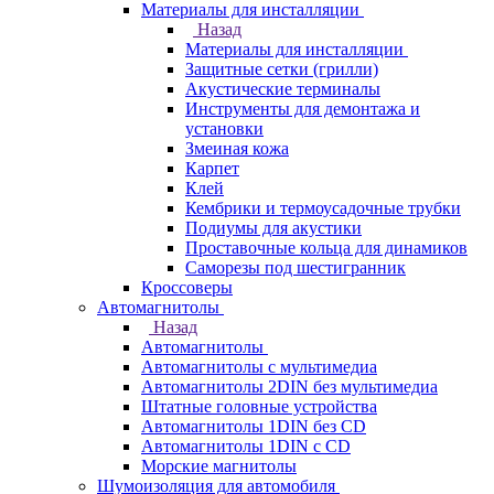
Материалы для инсталляции
Назад
Материалы для инсталляции
Защитные сетки (грилли)
Акустические терминалы
Инструменты для демонтажа и
установки
Змеиная кожа
Карпет
Клей
Кембрики и термоусадочные трубки
Подиумы для акустики
Проставочные кольца для динамиков
Саморезы под шестигранник
Кроссоверы
Автомагнитолы
Назад
Автомагнитолы
Автомагнитолы с мультимедиа
Автомагнитолы 2DIN без мультимедиа
Штатные головные устройства
Автомагнитолы 1DIN без CD
Автомагнитолы 1DIN с CD
Морские магнитолы
Шумоизоляция для автомобиля