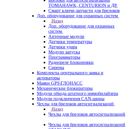
Брелоки для автосигнализаций
TOMAHAWK, CENTURION и ДР.
Смарт ключи,запчасти для брелоков
Доп. оборудование для охранных систем
Назад
Доп. оборудование для охранных
систем
Антенные модули
Датчики температуры
Датчики удара
Модули запуска
Программаторы
Радиореле блокировки
Сирены
Комплекты центрального замка и
активаторы
Маяки GPS\ГЛОНАСС
Механические блокираторы
Модули обхода штатного иммобилайзера
Модули подключения CAN-шины
Чехлы для брелоков автосигнализаций
Назад
Чехлы для брелоков автосигнализаций
Чехлы для брелоков автосигнализаций