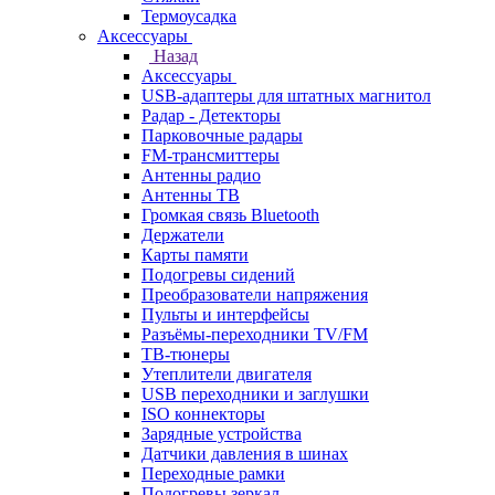
Термоусадка
Аксессуары
Назад
Аксессуары
USB-адаптеры для штатных магнитол
Радар - Детекторы
Парковочные радары
FM-трансмиттеры
Антенны радио
Антенны ТВ
Громкая связь Bluetooth
Держатели
Карты памяти
Подогревы сидений
Преобразователи напряжения
Пульты и интерфейсы
Разъёмы-переходники TV/FM
ТВ-тюнеры
Утеплители двигателя
USB переходники и заглушки
ISO коннекторы
Зарядные устройства
Датчики давления в шинах
Переходные рамки
Подогревы зеркал