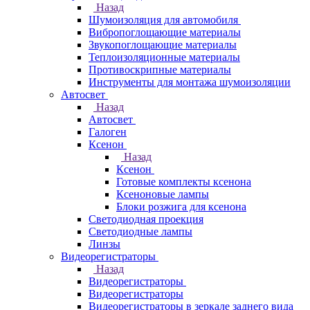
Назад
Шумоизоляция для автомобиля
Вибропоглощающие материалы
Звукопоглощающие материалы
Теплоизоляционные материалы
Противоскрипные материалы
Инструменты для монтажа шумоизоляции
Автосвет
Назад
Автосвет
Галоген
Ксенон
Назад
Ксенон
Готовые комплекты ксенона
Ксеноновые лампы
Блоки розжига для ксенона
Светодиодная проекция
Светодиодные лампы
Линзы
Видеорегистраторы
Назад
Видеорегистраторы
Видеорегистраторы
Видеорегистраторы в зеркале заднего вида