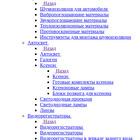
Назад
Шумоизоляция для автомобиля
Вибропоглощающие материалы
Звукопоглощающие материалы
Теплоизоляционные материалы
Противоскрипные материалы
Инструменты для монтажа шумоизоляции
Автосвет
Назад
Автосвет
Галоген
Ксенон
Назад
Ксенон
Готовые комплекты ксенона
Ксеноновые лампы
Блоки розжига для ксенона
Светодиодная проекция
Светодиодные лампы
Линзы
Видеорегистраторы
Назад
Видеорегистраторы
Видеорегистраторы
Видеорегистраторы в зеркале заднего вида