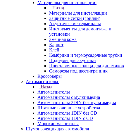
Материалы для инсталляции
Назад
Материалы для инсталляции
Защитные сетки (грилли)
Акустические терминалы
Инструменты для демонтажа и
установки
Змеиная кожа
Карпет
Клей
Кембрики и термоусадочные трубки
Подиумы для акустики
Проставочные кольца для динамиков
Саморезы под шестигранник
Кроссоверы
Автомагнитолы
Назад
Автомагнитолы
Автомагнитолы с мультимедиа
Автомагнитолы 2DIN без мультимедиа
Штатные головные устройства
Автомагнитолы 1DIN без CD
Автомагнитолы 1DIN с CD
Морские магнитолы
Шумоизоляция для автомобиля