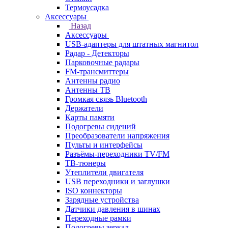
Термоусадка
Аксессуары
Назад
Аксессуары
USB-адаптеры для штатных магнитол
Радар - Детекторы
Парковочные радары
FM-трансмиттеры
Антенны радио
Антенны ТВ
Громкая связь Bluetooth
Держатели
Карты памяти
Подогревы сидений
Преобразователи напряжения
Пульты и интерфейсы
Разъёмы-переходники TV/FM
ТВ-тюнеры
Утеплители двигателя
USB переходники и заглушки
ISO коннекторы
Зарядные устройства
Датчики давления в шинах
Переходные рамки
Подогревы зеркал