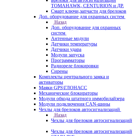
Брелоки для автосигнализаций
TOMAHAWK, CENTURION и ДР.
Смарт ключи,запчасти для брелоков
Доп. оборудование для охранных систем
Назад
Доп. оборудование для охранных
систем
Антенные модули
Датчики температуры
Датчики удара
Модули запуска
Программаторы
Радиореле блокировки
Сирены
Комплекты центрального замка и
активаторы
Маяки GPS\ГЛОНАСС
Механические блокираторы
Модули обхода штатного иммобилайзера
Модули подключения CAN-шины
Чехлы для брелоков автосигнализаций
Назад
Чехлы для брелоков автосигнализаций
Чехлы для брелоков автосигнализаций