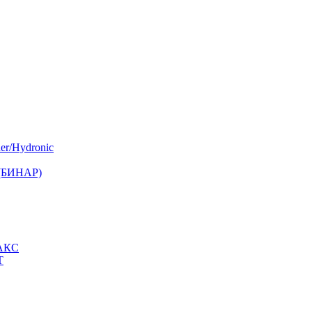
er/Hydronic
 (БИНАР)
МАКС
Т