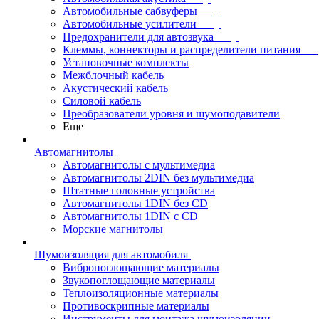
Автомобильные сабвуферы
Автомобильные усилители
Предохранители для автозвука
Клеммы, коннекторы и распределители питания
Установочные комплекты
Межблочный кабель
Акустический кабель
Силовой кабель
Преобразователи уровня и шумоподавители
Еще
Автомагнитолы
Автомагнитолы с мультимедиа
Автомагнитолы 2DIN без мультимедиа
Штатные головные устройства
Автомагнитолы 1DIN без CD
Автомагнитолы 1DIN с CD
Морские магнитолы
Шумоизоляция для автомобиля
Вибропоглощающие материалы
Звукопоглощающие материалы
Теплоизоляционные материалы
Противоскрипные материалы
Инструменты для монтажа шумоизоляции