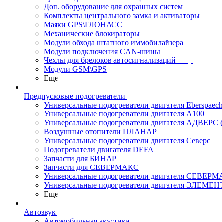
Доп. оборудование для охранных систем
Комплекты центрального замка и активаторы
Маяки GPS\ГЛОНАСС
Механические блокираторы
Модули обхода штатного иммобилайзера
Модули подключения CAN-шины
Чехлы для брелоков автосигнализаций
Модули GSM\GPS
Еще
Предпусковые подогреватели
Универсальные подогреватели двигателя Eberspaech
Универсальные подогреватели двигателя A100
Универсальные подогреватели двигателя АДВЕРС
Воздушные отопители ПЛАНАР
Универсальные подогреватели двигателя Северс
Подогреватели двигателя DEFA
Запчасти для БИНАР
Запчасти для СЕВЕРМАКС
Универсальные подогреватели двигателя СЕВЕР
Универсальные подогреватели двигателя ЭЛЕМЕН
Еще
Автозвук
Автомобильная акустика