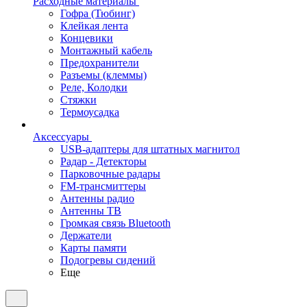
Расходные материалы
Гофра (Тюбинг)
Клейкая лента
Концевики
Монтажный кабель
Предохранители
Разъемы (клеммы)
Реле, Колодки
Стяжки
Термоусадка
Аксессуары
USB-адаптеры для штатных магнитол
Радар - Детекторы
Парковочные радары
FM-трансмиттеры
Антенны радио
Антенны ТВ
Громкая связь Bluetooth
Держатели
Карты памяти
Подогревы сидений
Еще