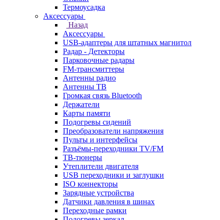
Термоусадка
Аксессуары
Назад
Аксессуары
USB-адаптеры для штатных магнитол
Радар - Детекторы
Парковочные радары
FM-трансмиттеры
Антенны радио
Антенны ТВ
Громкая связь Bluetooth
Держатели
Карты памяти
Подогревы сидений
Преобразователи напряжения
Пульты и интерфейсы
Разъёмы-переходники TV/FM
ТВ-тюнеры
Утеплители двигателя
USB переходники и заглушки
ISO коннекторы
Зарядные устройства
Датчики давления в шинах
Переходные рамки
Подогревы зеркал