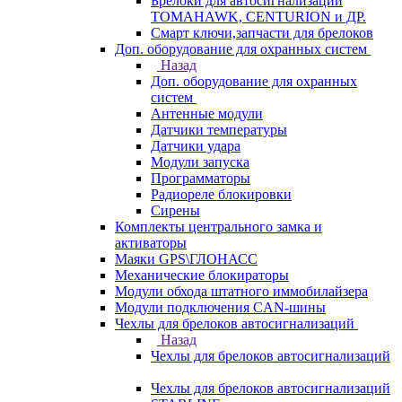
Брелоки для автосигнализаций
TOMAHAWK, CENTURION и ДР.
Смарт ключи,запчасти для брелоков
Доп. оборудование для охранных систем
Назад
Доп. оборудование для охранных
систем
Антенные модули
Датчики температуры
Датчики удара
Модули запуска
Программаторы
Радиореле блокировки
Сирены
Комплекты центрального замка и
активаторы
Маяки GPS\ГЛОНАСС
Механические блокираторы
Модули обхода штатного иммобилайзера
Модули подключения CAN-шины
Чехлы для брелоков автосигнализаций
Назад
Чехлы для брелоков автосигнализаций
Чехлы для брелоков автосигнализаций