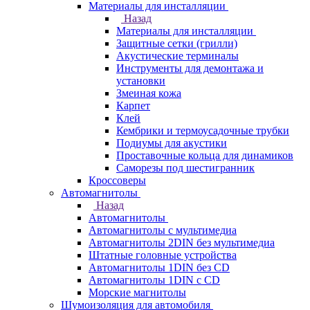
Материалы для инсталляции
Назад
Материалы для инсталляции
Защитные сетки (грилли)
Акустические терминалы
Инструменты для демонтажа и
установки
Змеиная кожа
Карпет
Клей
Кембрики и термоусадочные трубки
Подиумы для акустики
Проставочные кольца для динамиков
Саморезы под шестигранник
Кроссоверы
Автомагнитолы
Назад
Автомагнитолы
Автомагнитолы с мультимедиа
Автомагнитолы 2DIN без мультимедиа
Штатные головные устройства
Автомагнитолы 1DIN без CD
Автомагнитолы 1DIN с CD
Морские магнитолы
Шумоизоляция для автомобиля