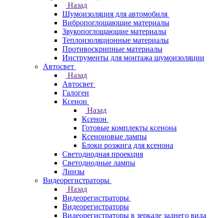
Назад
Шумоизоляция для автомобиля
Вибропоглощающие материалы
Звукопоглощающие материалы
Теплоизоляционные материалы
Противоскрипные материалы
Инструменты для монтажа шумоизоляции
Автосвет
Назад
Автосвет
Галоген
Ксенон
Назад
Ксенон
Готовые комплекты ксенона
Ксеноновые лампы
Блоки розжига для ксенона
Светодиодная проекция
Светодиодные лампы
Линзы
Видеорегистраторы
Назад
Видеорегистраторы
Видеорегистраторы
Видеорегистраторы в зеркале заднего вида