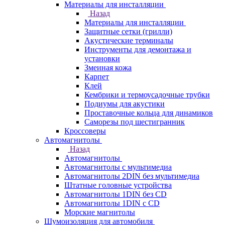
Материалы для инсталляции
Назад
Материалы для инсталляции
Защитные сетки (грилли)
Акустические терминалы
Инструменты для демонтажа и
установки
Змеиная кожа
Карпет
Клей
Кембрики и термоусадочные трубки
Подиумы для акустики
Проставочные кольца для динамиков
Саморезы под шестигранник
Кроссоверы
Автомагнитолы
Назад
Автомагнитолы
Автомагнитолы с мультимедиа
Автомагнитолы 2DIN без мультимедиа
Штатные головные устройства
Автомагнитолы 1DIN без CD
Автомагнитолы 1DIN с CD
Морские магнитолы
Шумоизоляция для автомобиля