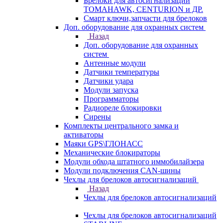
Брелоки для автосигнализаций
TOMAHAWK, CENTURION и ДР.
Смарт ключи,запчасти для брелоков
Доп. оборудование для охранных систем
Назад
Доп. оборудование для охранных
систем
Антенные модули
Датчики температуры
Датчики удара
Модули запуска
Программаторы
Радиореле блокировки
Сирены
Комплекты центрального замка и
активаторы
Маяки GPS\ГЛОНАСС
Механические блокираторы
Модули обхода штатного иммобилайзера
Модули подключения CAN-шины
Чехлы для брелоков автосигнализаций
Назад
Чехлы для брелоков автосигнализаций
Чехлы для брелоков автосигнализаций