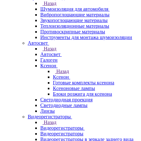
Назад
Шумоизоляция для автомобиля
Вибропоглощающие материалы
Звукопоглощающие материалы
Теплоизоляционные материалы
Противоскрипные материалы
Инструменты для монтажа шумоизоляции
Автосвет
Назад
Автосвет
Галоген
Ксенон
Назад
Ксенон
Готовые комплекты ксенона
Ксеноновые лампы
Блоки розжига для ксенона
Светодиодная проекция
Светодиодные лампы
Линзы
Видеорегистраторы
Назад
Видеорегистраторы
Видеорегистраторы
Видеорегистраторы в зеркале заднего вида