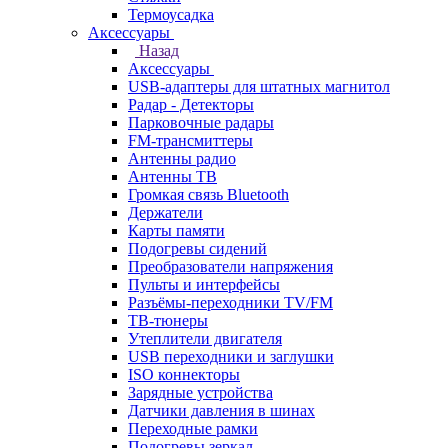
Термоусадка
Аксессуары
Назад
Аксессуары
USB-адаптеры для штатных магнитол
Радар - Детекторы
Парковочные радары
FM-трансмиттеры
Антенны радио
Антенны ТВ
Громкая связь Bluetooth
Держатели
Карты памяти
Подогревы сидений
Преобразователи напряжения
Пульты и интерфейсы
Разъёмы-переходники TV/FM
ТВ-тюнеры
Утеплители двигателя
USB переходники и заглушки
ISO коннекторы
Зарядные устройства
Датчики давления в шинах
Переходные рамки
Подогревы зеркал