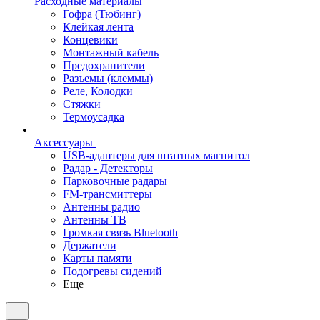
Расходные материалы
Гофра (Тюбинг)
Клейкая лента
Концевики
Монтажный кабель
Предохранители
Разъемы (клеммы)
Реле, Колодки
Стяжки
Термоусадка
Аксессуары
USB-адаптеры для штатных магнитол
Радар - Детекторы
Парковочные радары
FM-трансмиттеры
Антенны радио
Антенны ТВ
Громкая связь Bluetooth
Держатели
Карты памяти
Подогревы сидений
Еще