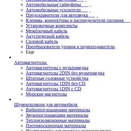
Автомобильные сабвуферы
Автомобильные усилители
Предохранители для автозвука
Клеммы, коннекторы и распределители питания
Установочные комплекты
Межблочный кабель
Акустический кабель
Силовой кабель
Преобразователи уровня и шумоподавители
Еще
Автомагнитолы
Автомагнитолы с мультимедиа
Автомагнитолы 2DIN без мультимедиа
Штатные головные устройства
Автомагнитолы 1DIN без CD
Автомагнитолы 1DIN с CD
Морские магнитолы
Шумоизоляция для автомобиля
Вибропоглощающие материалы
Звукопоглощающие материалы
Теплоизоляционные материалы
Противоскрипные материалы
Инструменты для монтажа шумоизоляции