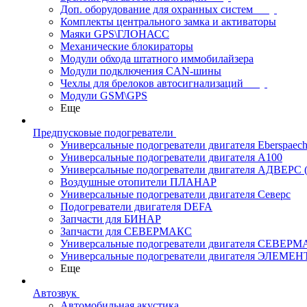
Доп. оборудование для охранных систем
Комплекты центрального замка и активаторы
Маяки GPS\ГЛОНАСС
Механические блокираторы
Модули обхода штатного иммобилайзера
Модули подключения CAN-шины
Чехлы для брелоков автосигнализаций
Модули GSM\GPS
Еще
Предпусковые подогреватели
Универсальные подогреватели двигателя Eberspaech
Универсальные подогреватели двигателя A100
Универсальные подогреватели двигателя АДВЕРС
Воздушные отопители ПЛАНАР
Универсальные подогреватели двигателя Северс
Подогреватели двигателя DEFA
Запчасти для БИНАР
Запчасти для СЕВЕРМАКС
Универсальные подогреватели двигателя СЕВЕР
Универсальные подогреватели двигателя ЭЛЕМЕН
Еще
Автозвук
Автомобильная акустика