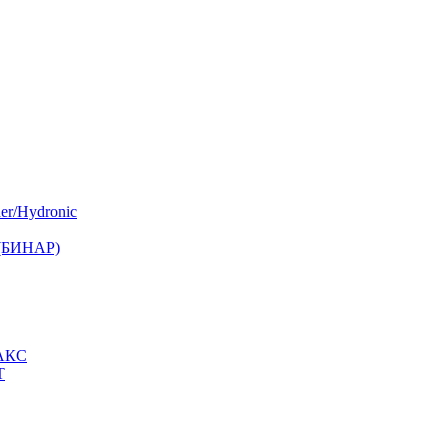
er/Hydronic
 (БИНАР)
МАКС
Т