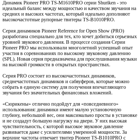
Динамик Pioneer PRO TS-M1610PRO серии Shuriken - это
идеальный баланс между мощностью и качеством звучания на
средних и высоких частотах, который идеально дополняют
высокочастотные рупорные твитеры TS-B1010PRO.
Серия динамиков Pioneer Reference for Open Show (PRO)
разработана специально для тех, кто хочет добиться серьезных
уровней звукового давления. В процессе создания Серии
Pioneer PRO мы использовали многолетний успешный опыт
участия в соревнованиях по высокому звуковому давлению
(SPL). Новая серия предназначена для прослушивания музыки
на высокой громкости в открытых пространствах.
Серия PRO состоит из высокочастотных динамиков,
среднечастотных динамиков и сабвуферов, которые можно
собрать в единую систему для получения впечатляющего
звучания без значительных финансовых вложений.
«Сюрикены» отлично подойдут для «повседневного»
использования: динамики имеют малую установочную
глубину, небольшой вес, они максимально просты в установке
и не создадут большую нагрузку на двери. У них высокая
чувствительность, с которой высокое звуковое давление
развивается даже с усилителями умеренной мощности. За
верхние частоты отвечает твитер Pioneer TS-B1010PRO с