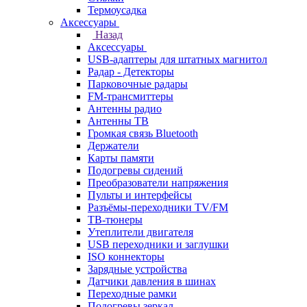
Термоусадка
Аксессуары
Назад
Аксессуары
USB-адаптеры для штатных магнитол
Радар - Детекторы
Парковочные радары
FM-трансмиттеры
Антенны радио
Антенны ТВ
Громкая связь Bluetooth
Держатели
Карты памяти
Подогревы сидений
Преобразователи напряжения
Пульты и интерфейсы
Разъёмы-переходники TV/FM
ТВ-тюнеры
Утеплители двигателя
USB переходники и заглушки
ISO коннекторы
Зарядные устройства
Датчики давления в шинах
Переходные рамки
Подогревы зеркал