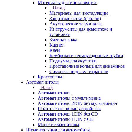
Материалы для инсталляции
Назад
Материалы для инсталляции
Защитные сетки (грилли)
Акустические терминалы
Инструменты для демонтажа и
установки
Змеиная кожа
Карпет
Клей
Кембрики и термоусадочные трубки
Подиумы для акустики
Проставочные кольца для динамиков
Саморезы под шестигранник
Кроссоверы
Автомагнитолы
Назад
Автомагнитолы
Автомагнитолы с мультимедиа
Автомагнитолы 2DIN без мультимедиа
Штатные головные устройства
Автомагнитолы 1DIN без CD
Автомагнитолы 1DIN с CD
Морские магнитолы
Шумоизоляция для автомобиля