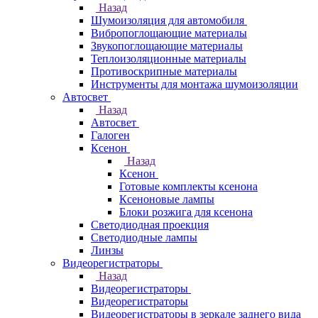
Назад
Шумоизоляция для автомобиля
Вибропоглощающие материалы
Звукопоглощающие материалы
Теплоизоляционные материалы
Противоскрипные материалы
Инструменты для монтажа шумоизоляции
Автосвет
Назад
Автосвет
Галоген
Ксенон
Назад
Ксенон
Готовые комплекты ксенона
Ксеноновые лампы
Блоки розжига для ксенона
Светодиодная проекция
Светодиодные лампы
Линзы
Видеорегистраторы
Назад
Видеорегистраторы
Видеорегистраторы
Видеорегистраторы в зеркале заднего вида