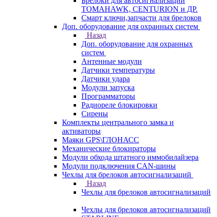
Брелоки для автосигнализаций
TOMAHAWK, CENTURION и ДР.
Смарт ключи,запчасти для брелоков
Доп. оборудование для охранных систем
Назад
Доп. оборудование для охранных
систем
Антенные модули
Датчики температуры
Датчики удара
Модули запуска
Программаторы
Радиореле блокировки
Сирены
Комплекты центрального замка и
активаторы
Маяки GPS\ГЛОНАСС
Механические блокираторы
Модули обхода штатного иммобилайзера
Модули подключения CAN-шины
Чехлы для брелоков автосигнализаций
Назад
Чехлы для брелоков автосигнализаций
Чехлы для брелоков автосигнализаций