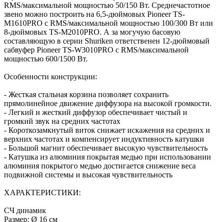
RMS/максимальной мощностью 50/150 Вт. Среднечастотное
звено можно построить на 6,5-дюймовых Pioneer TS-
M1610PRO с RMS/максимальной мощностью 100/300 Вт или
8-дюймовых TS-M2010PRO. А за могучую басовую
составляющую в серии Shuriken ответственен 12-дюймовый
сабвуфер Pioneer TS-W3010PRO с RMS/максимальной
мощностью 600/1500 Вт.
Особенности конструкции:
- Жесткая стальная корзина позволяет сохранить
прямолинейное движение диффузора на высокой громкости.
- Легкий и жесткий диффузор обеспечивает чистый и
громкий звук на средних частотах
- Короткозамкнутый виток снижает искажения на средних и
верхних частотах и компенсирует индуктивность катушки
- Большой магнит обеспечивает высокую чувствительность
- Катушка из алюминия покрытая медью при использовании
алюминия покрытого медью достигается снижение веса
подвижной системы и высокая чувствительность
ХАРАКТЕРИСТИКИ:
СЧ динамик
Размер: Ø 16 см