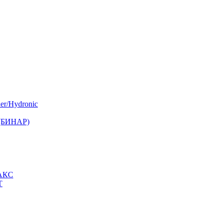
er/Hydronic
 (БИНАР)
МАКС
Т