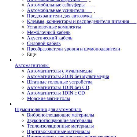
Автомобильные сабвуферы
Автомобильные усилители
Предохранители для автозвука
Клеммы, коннекторы и распределители питания
Установочные комплекты
Межблочный кабель
Акустический кабель
Силовой кабель
Преобразователи уровня и шумоподавители
Еще
Автомагнитолы
Автомагнитолы с мультимедиа
Автомагнитолы 2DIN без мультимедиа
Штатные головные устройства
Автомагнитолы 1DIN без CD
Автомагнитолы 1DIN с CD
Морские магнитолы
Шумоизоляция для автомобиля
Вибропоглощающие материалы
Звукопоглощающие материалы
Теплоизоляционные материалы
Противоскрипные материалы
Инструменты для монтажа шумоизоляции