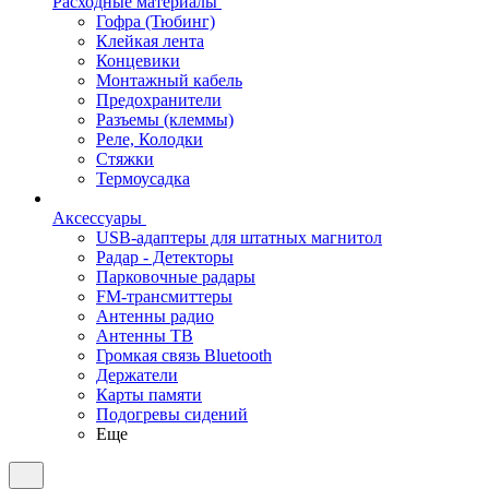
Расходные материалы
Гофра (Тюбинг)
Клейкая лента
Концевики
Монтажный кабель
Предохранители
Разъемы (клеммы)
Реле, Колодки
Стяжки
Термоусадка
Аксессуары
USB-адаптеры для штатных магнитол
Радар - Детекторы
Парковочные радары
FM-трансмиттеры
Антенны радио
Антенны ТВ
Громкая связь Bluetooth
Держатели
Карты памяти
Подогревы сидений
Еще