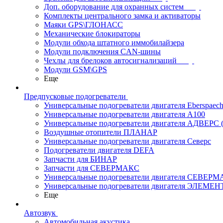
Доп. оборудование для охранных систем
Комплекты центрального замка и активаторы
Маяки GPS\ГЛОНАСС
Механические блокираторы
Модули обхода штатного иммобилайзера
Модули подключения CAN-шины
Чехлы для брелоков автосигнализаций
Модули GSM\GPS
Еще
Предпусковые подогреватели
Универсальные подогреватели двигателя Eberspaech
Универсальные подогреватели двигателя A100
Универсальные подогреватели двигателя АДВЕРС
Воздушные отопители ПЛАНАР
Универсальные подогреватели двигателя Северс
Подогреватели двигателя DEFA
Запчасти для БИНАР
Запчасти для СЕВЕРМАКС
Универсальные подогреватели двигателя СЕВЕР
Универсальные подогреватели двигателя ЭЛЕМЕН
Еще
Автозвук
Автомобильная акустика