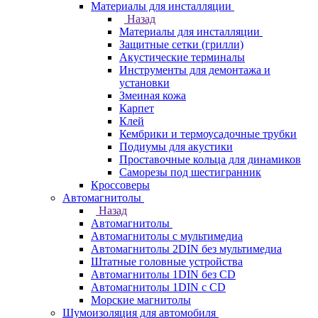
Материалы для инсталляции
Назад
Материалы для инсталляции
Защитные сетки (грилли)
Акустические терминалы
Инструменты для демонтажа и
установки
Змеиная кожа
Карпет
Клей
Кембрики и термоусадочные трубки
Подиумы для акустики
Проставочные кольца для динамиков
Саморезы под шестигранник
Кроссоверы
Автомагнитолы
Назад
Автомагнитолы
Автомагнитолы с мультимедиа
Автомагнитолы 2DIN без мультимедиа
Штатные головные устройства
Автомагнитолы 1DIN без CD
Автомагнитолы 1DIN с CD
Морские магнитолы
Шумоизоляция для автомобиля