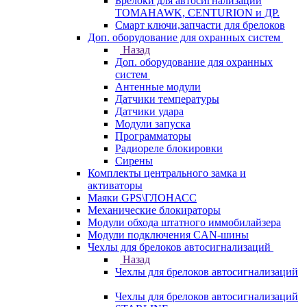
Брелоки для автосигнализаций
TOMAHAWK, CENTURION и ДР.
Смарт ключи,запчасти для брелоков
Доп. оборудование для охранных систем
Назад
Доп. оборудование для охранных
систем
Антенные модули
Датчики температуры
Датчики удара
Модули запуска
Программаторы
Радиореле блокировки
Сирены
Комплекты центрального замка и
активаторы
Маяки GPS\ГЛОНАСС
Механические блокираторы
Модули обхода штатного иммобилайзера
Модули подключения CAN-шины
Чехлы для брелоков автосигнализаций
Назад
Чехлы для брелоков автосигнализаций
Чехлы для брелоков автосигнализаций