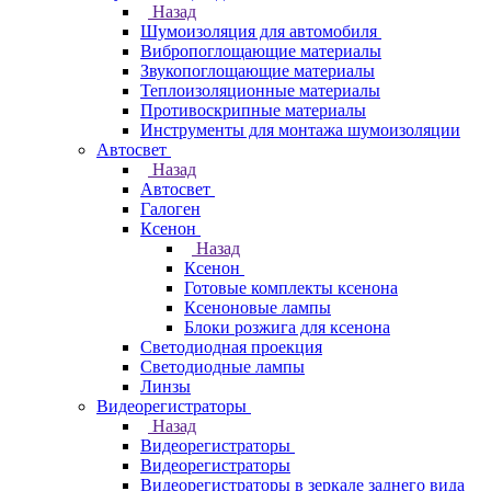
Назад
Шумоизоляция для автомобиля
Вибропоглощающие материалы
Звукопоглощающие материалы
Теплоизоляционные материалы
Противоскрипные материалы
Инструменты для монтажа шумоизоляции
Автосвет
Назад
Автосвет
Галоген
Ксенон
Назад
Ксенон
Готовые комплекты ксенона
Ксеноновые лампы
Блоки розжига для ксенона
Светодиодная проекция
Светодиодные лампы
Линзы
Видеорегистраторы
Назад
Видеорегистраторы
Видеорегистраторы
Видеорегистраторы в зеркале заднего вида