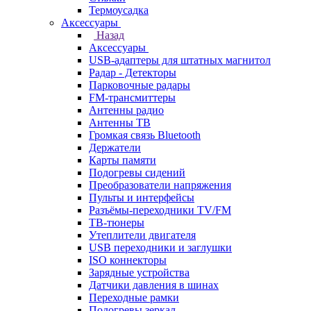
Термоусадка
Аксессуары
Назад
Аксессуары
USB-адаптеры для штатных магнитол
Радар - Детекторы
Парковочные радары
FM-трансмиттеры
Антенны радио
Антенны ТВ
Громкая связь Bluetooth
Держатели
Карты памяти
Подогревы сидений
Преобразователи напряжения
Пульты и интерфейсы
Разъёмы-переходники TV/FM
ТВ-тюнеры
Утеплители двигателя
USB переходники и заглушки
ISO коннекторы
Зарядные устройства
Датчики давления в шинах
Переходные рамки
Подогревы зеркал