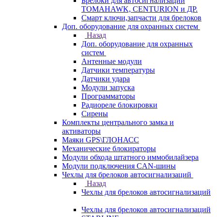
Брелоки для автосигнализаций
TOMAHAWK, CENTURION и ДР.
Смарт ключи,запчасти для брелоков
Доп. оборудование для охранных систем
Назад
Доп. оборудование для охранных
систем
Антенные модули
Датчики температуры
Датчики удара
Модули запуска
Программаторы
Радиореле блокировки
Сирены
Комплекты центрального замка и
активаторы
Маяки GPS\ГЛОНАСС
Механические блокираторы
Модули обхода штатного иммобилайзера
Модули подключения CAN-шины
Чехлы для брелоков автосигнализаций
Назад
Чехлы для брелоков автосигнализаций
Чехлы для брелоков автосигнализаций