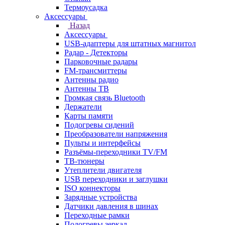
Термоусадка
Аксессуары
Назад
Аксессуары
USB-адаптеры для штатных магнитол
Радар - Детекторы
Парковочные радары
FM-трансмиттеры
Антенны радио
Антенны ТВ
Громкая связь Bluetooth
Держатели
Карты памяти
Подогревы сидений
Преобразователи напряжения
Пульты и интерфейсы
Разъёмы-переходники TV/FM
ТВ-тюнеры
Утеплители двигателя
USB переходники и заглушки
ISO коннекторы
Зарядные устройства
Датчики давления в шинах
Переходные рамки
Подогревы зеркал