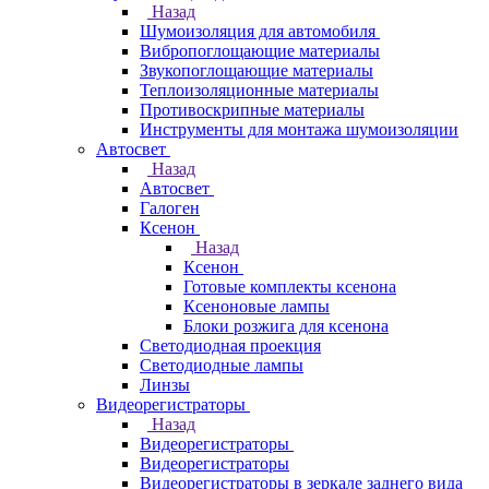
Назад
Шумоизоляция для автомобиля
Вибропоглощающие материалы
Звукопоглощающие материалы
Теплоизоляционные материалы
Противоскрипные материалы
Инструменты для монтажа шумоизоляции
Автосвет
Назад
Автосвет
Галоген
Ксенон
Назад
Ксенон
Готовые комплекты ксенона
Ксеноновые лампы
Блоки розжига для ксенона
Светодиодная проекция
Светодиодные лампы
Линзы
Видеорегистраторы
Назад
Видеорегистраторы
Видеорегистраторы
Видеорегистраторы в зеркале заднего вида