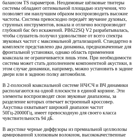
балансом TS параметров. Неодимовые шёлковые твитеры
системы обладают оптимальной площадью излучения, что
позволяет им наилучшим образом воспроизводить высокие
частоты. Система превосходно передаёт звучание духовых,
струнных инструментов, вокала и отлично воспроизводит
глубокий бас без искажений. PB622SQ V2 разрабатывалась,
чтобы слушатель получил удовольствие от всего спектра
звуковых частот с максимальной детализацией. Стандартно в
комплекте представлено два динамика, предназначенные для
фронтальной установки, однако область применения
коаксиала не ограничивается лишь этим. При необходимости
система может стать дополнением компонентной акустики, в
этом случае динамики, например, можно установить в задние
двери или в заднюю полку автомобиля.
В 2-полосной коаксиальной системе НЧ/СЧ и ВЧ динамики
располагаются на одной плоскости в единой корзине. Эти
элементы воспроизводят свои звуковые диапазоны, за
разделение которых отвечает встроенный кроссовер.
Акустика охватывает широкий диапазон частот
50Гц-20000Гц, имеет превосходную для своего класса
чувствительность 94 дБ.
В акустике черные диффузоры из премиальной целлюлозы
армированной хлопковым волокном, высококачественные