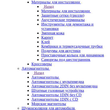
Материалы для инсталляции
Назад
Материалы для инсталляции
Защитные сетки (грилли)
Акустические терминалы
Инструменты для демонтажа и
установки
Змеиная кожа
Карпет
Клей
Кембрики и термоусадочные трубки
Подиумы для акустики
Проставочные кольца для динамиков
Саморезы под шестигранник
Кроссоверы
Автомагнитолы
Назад
Автомагнитолы
Автомагнитолы с мультимедиа
Автомагнитолы 2DIN без мультимедиа
Штатные головные устройства
Автомагнитолы 1DIN без CD
Автомагнитолы 1DIN с CD
Морские магнитолы
Шумоизоляция для автомобиля