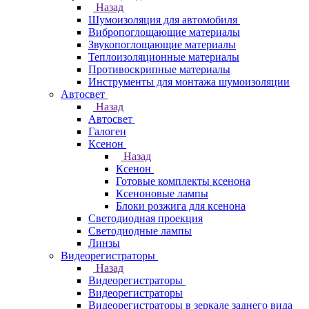
Назад
Шумоизоляция для автомобиля
Вибропоглощающие материалы
Звукопоглощающие материалы
Теплоизоляционные материалы
Противоскрипные материалы
Инструменты для монтажа шумоизоляции
Автосвет
Назад
Автосвет
Галоген
Ксенон
Назад
Ксенон
Готовые комплекты ксенона
Ксеноновые лампы
Блоки розжига для ксенона
Светодиодная проекция
Светодиодные лампы
Линзы
Видеорегистраторы
Назад
Видеорегистраторы
Видеорегистраторы
Видеорегистраторы в зеркале заднего вида