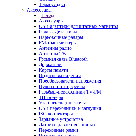
Термоусадка
Аксессуары
Назад
Аксессуары
USB-адаптеры для штатных магнитол
Радар - Детекторы
Парковочные радары
FM-трансмиттеры
Антенны радио
Антенны ТВ
Громкая связь Bluetooth
Держатели
Карты памяти
Подогревы сидений
Преобразователи напряжения
Пульты и интерфейсы
Разъёмы-переходники TV/FM
ТВ-тюнеры
Утеплители двигателя
USB переходники и заглушки
ISO коннекторы
Зарядные устройства
Датчики давления в шинах
Переходные рамки
Подогревы зеркал