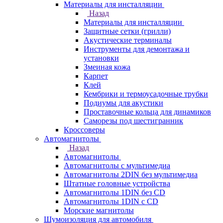
Материалы для инсталляции
Назад
Материалы для инсталляции
Защитные сетки (грилли)
Акустические терминалы
Инструменты для демонтажа и
установки
Змеиная кожа
Карпет
Клей
Кембрики и термоусадочные трубки
Подиумы для акустики
Проставочные кольца для динамиков
Саморезы под шестигранник
Кроссоверы
Автомагнитолы
Назад
Автомагнитолы
Автомагнитолы с мультимедиа
Автомагнитолы 2DIN без мультимедиа
Штатные головные устройства
Автомагнитолы 1DIN без CD
Автомагнитолы 1DIN с CD
Морские магнитолы
Шумоизоляция для автомобиля