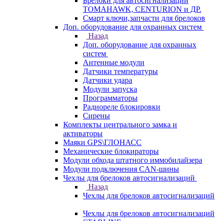
Брелоки для автосигнализаций
TOMAHAWK, CENTURION и ДР.
Смарт ключи,запчасти для брелоков
Доп. оборудование для охранных систем
Назад
Доп. оборудование для охранных
систем
Антенные модули
Датчики температуры
Датчики удара
Модули запуска
Программаторы
Радиореле блокировки
Сирены
Комплекты центрального замка и
активаторы
Маяки GPS\ГЛОНАСС
Механические блокираторы
Модули обхода штатного иммобилайзера
Модули подключения CAN-шины
Чехлы для брелоков автосигнализаций
Назад
Чехлы для брелоков автосигнализаций
Чехлы для брелоков автосигнализаций