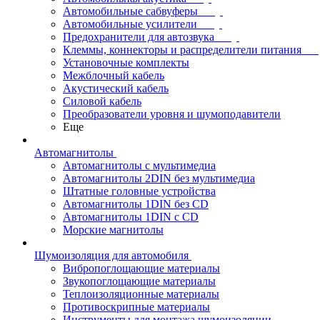
Автомобильные сабвуферы
Автомобильные усилители
Предохранители для автозвука
Клеммы, коннекторы и распределители питания
Установочные комплекты
Межблочный кабель
Акустический кабель
Силовой кабель
Преобразователи уровня и шумоподавители
Еще
Автомагнитолы
Автомагнитолы с мультимедиа
Автомагнитолы 2DIN без мультимедиа
Штатные головные устройства
Автомагнитолы 1DIN без CD
Автомагнитолы 1DIN с CD
Морские магнитолы
Шумоизоляция для автомобиля
Вибропоглощающие материалы
Звукопоглощающие материалы
Теплоизоляционные материалы
Противоскрипные материалы
Инструменты для монтажа шумоизоляции