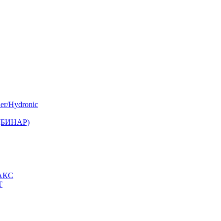
er/Hydronic
 (БИНАР)
МАКС
Т