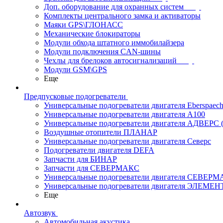
Доп. оборудование для охранных систем
Комплекты центрального замка и активаторы
Маяки GPS\ГЛОНАСС
Механические блокираторы
Модули обхода штатного иммобилайзера
Модули подключения CAN-шины
Чехлы для брелоков автосигнализаций
Модули GSM\GPS
Еще
Предпусковые подогреватели
Универсальные подогреватели двигателя Eberspaech
Универсальные подогреватели двигателя A100
Универсальные подогреватели двигателя АДВЕРС
Воздушные отопители ПЛАНАР
Универсальные подогреватели двигателя Северс
Подогреватели двигателя DEFA
Запчасти для БИНАР
Запчасти для СЕВЕРМАКС
Универсальные подогреватели двигателя СЕВЕР
Универсальные подогреватели двигателя ЭЛЕМЕН
Еще
Автозвук
Автомобильная акустика