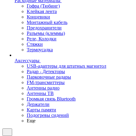
Расходные материалы
Гофра (Тюбинг)
Клейкая лента
Концевики
Монтажный кабель
Предохранители
Разъемы (клеммы)
Реле, Колодки
Стяжки
Термоусадка
Аксессуары
USB-адаптеры для штатных магнитол
Радар - Детекторы
Парковочные радары
FM-трансмиттеры
Антенны радио
Антенны ТВ
Громкая связь Bluetooth
Держатели
Карты памяти
Подогревы сидений
Еще