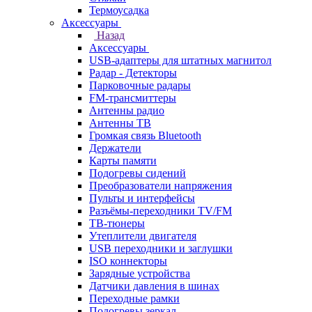
Термоусадка
Аксессуары
Назад
Аксессуары
USB-адаптеры для штатных магнитол
Радар - Детекторы
Парковочные радары
FM-трансмиттеры
Антенны радио
Антенны ТВ
Громкая связь Bluetooth
Держатели
Карты памяти
Подогревы сидений
Преобразователи напряжения
Пульты и интерфейсы
Разъёмы-переходники TV/FM
ТВ-тюнеры
Утеплители двигателя
USB переходники и заглушки
ISO коннекторы
Зарядные устройства
Датчики давления в шинах
Переходные рамки
Подогревы зеркал