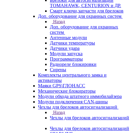
Брелоки для автосигнализаций
TOMAHAWK, CENTURION и ДР.
Смарт ключи,запчасти для брелоков
Доп. оборудование для охранных систем
Назад
Доп. оборудование для охранных
систем
Антенные модули
Датчики температуры
Датчики удара
Модули запуска
Программаторы
Радиореле блокировки
Сирены
Комплекты центрального замка и
активаторы
Маяки GPS\ГЛОНАСС
Механические блокираторы
Модули обхода штатного иммобилайзера
Модули подключения CAN-шины
Чехлы для брелоков автосигнализаций
Назад
Чехлы для брелоков автосигнализаций
Чехлы для брелоков автосигнализаций