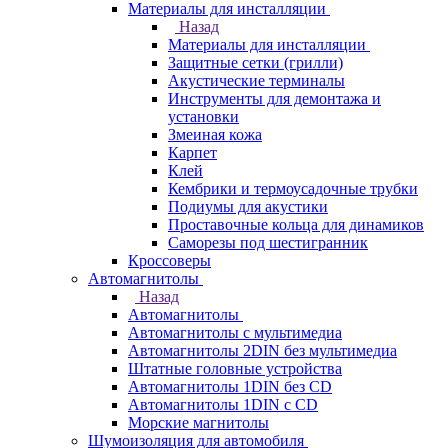
Материалы для инсталляции
Назад
Материалы для инсталляции
Защитные сетки (грилли)
Акустические терминалы
Инструменты для демонтажа и
установки
Змеиная кожа
Карпет
Клей
Кембрики и термоусадочные трубки
Подиумы для акустики
Проставочные кольца для динамиков
Саморезы под шестигранник
Кроссоверы
Автомагнитолы
Назад
Автомагнитолы
Автомагнитолы с мультимедиа
Автомагнитолы 2DIN без мультимедиа
Штатные головные устройства
Автомагнитолы 1DIN без CD
Автомагнитолы 1DIN с CD
Морские магнитолы
Шумоизоляция для автомобиля