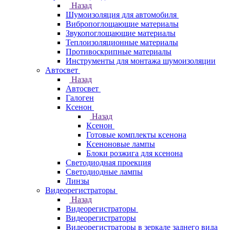
Назад
Шумоизоляция для автомобиля
Вибропоглощающие материалы
Звукопоглощающие материалы
Теплоизоляционные материалы
Противоскрипные материалы
Инструменты для монтажа шумоизоляции
Автосвет
Назад
Автосвет
Галоген
Ксенон
Назад
Ксенон
Готовые комплекты ксенона
Ксеноновые лампы
Блоки розжига для ксенона
Светодиодная проекция
Светодиодные лампы
Линзы
Видеорегистраторы
Назад
Видеорегистраторы
Видеорегистраторы
Видеорегистраторы в зеркале заднего вида