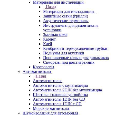
Материалы для инсталляции
Назад
Материалы для инсталляции
Защитные сетки (грилли)
Акустические терминалы
Инструменты для демонтажа и
установки
Змеиная кожа
Карпет
Клей
Кембрики и термоусадочные трубки
Подиумы для акустики
Проставочные кольца для динамиков
Саморезы под шестигранник
Кроссоверы
Автомагнитолы
Назад
Автомагнитолы
Автомагнитолы с мультимедиа
Автомагнитолы 2DIN без мультимедиа
Штатные головные устройства
Автомагнитолы 1DIN без CD
Автомагнитолы 1DIN с CD
Морские магнитолы
Шумоизоляция для автомобиля