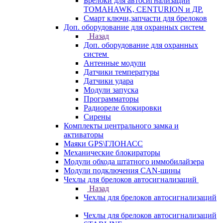
Брелоки для автосигнализаций
TOMAHAWK, CENTURION и ДР.
Смарт ключи,запчасти для брелоков
Доп. оборудование для охранных систем
Назад
Доп. оборудование для охранных
систем
Антенные модули
Датчики температуры
Датчики удара
Модули запуска
Программаторы
Радиореле блокировки
Сирены
Комплекты центрального замка и
активаторы
Маяки GPS\ГЛОНАСС
Механические блокираторы
Модули обхода штатного иммобилайзера
Модули подключения CAN-шины
Чехлы для брелоков автосигнализаций
Назад
Чехлы для брелоков автосигнализаций
Чехлы для брелоков автосигнализаций