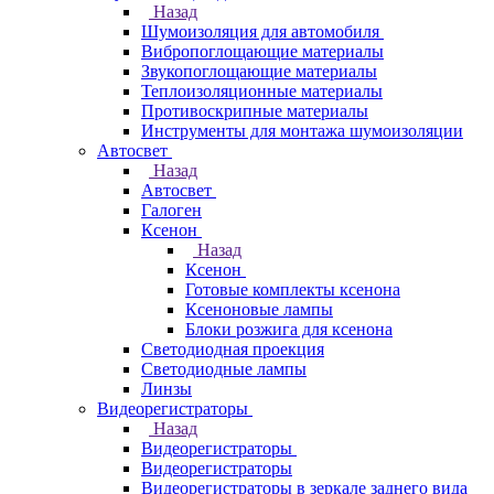
Назад
Шумоизоляция для автомобиля
Вибропоглощающие материалы
Звукопоглощающие материалы
Теплоизоляционные материалы
Противоскрипные материалы
Инструменты для монтажа шумоизоляции
Автосвет
Назад
Автосвет
Галоген
Ксенон
Назад
Ксенон
Готовые комплекты ксенона
Ксеноновые лампы
Блоки розжига для ксенона
Светодиодная проекция
Светодиодные лампы
Линзы
Видеорегистраторы
Назад
Видеорегистраторы
Видеорегистраторы
Видеорегистраторы в зеркале заднего вида