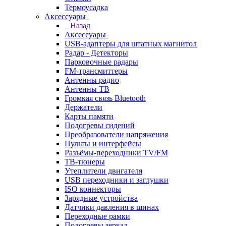
Термоусадка
Аксессуары
Назад
Аксессуары
USB-адаптеры для штатных магнитол
Радар - Детекторы
Парковочные радары
FM-трансмиттеры
Антенны радио
Антенны ТВ
Громкая связь Bluetooth
Держатели
Карты памяти
Подогревы сидений
Преобразователи напряжения
Пульты и интерфейсы
Разъёмы-переходники TV/FM
ТВ-тюнеры
Утеплители двигателя
USB переходники и заглушки
ISO коннекторы
Зарядные устройства
Датчики давления в шинах
Переходные рамки
Подогревы зеркал