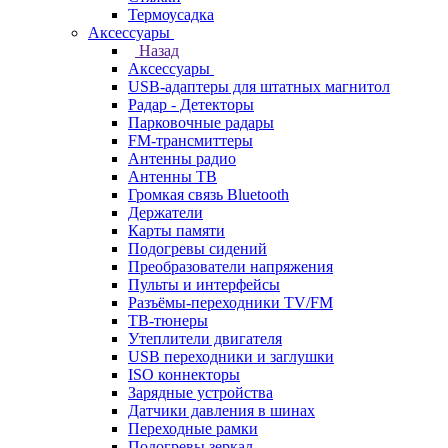
Термоусадка
Аксессуары
Назад
Аксессуары
USB-адаптеры для штатных магнитол
Радар - Детекторы
Парковочные радары
FM-трансмиттеры
Антенны радио
Антенны ТВ
Громкая связь Bluetooth
Держатели
Карты памяти
Подогревы сидений
Преобразователи напряжения
Пульты и интерфейсы
Разъёмы-переходники TV/FM
ТВ-тюнеры
Утеплители двигателя
USB переходники и заглушки
ISO коннекторы
Зарядные устройства
Датчики давления в шинах
Переходные рамки
Подогревы зеркал