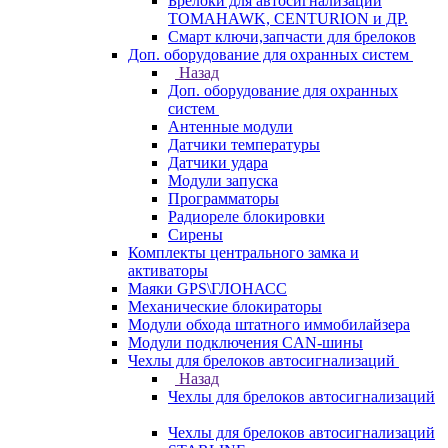
Брелоки для автосигнализаций
TOMAHAWK, CENTURION и ДР.
Смарт ключи,запчасти для брелоков
Доп. оборудование для охранных систем
Назад
Доп. оборудование для охранных
систем
Антенные модули
Датчики температуры
Датчики удара
Модули запуска
Программаторы
Радиореле блокировки
Сирены
Комплекты центрального замка и
активаторы
Маяки GPS\ГЛОНАСС
Механические блокираторы
Модули обхода штатного иммобилайзера
Модули подключения CAN-шины
Чехлы для брелоков автосигнализаций
Назад
Чехлы для брелоков автосигнализаций
Чехлы для брелоков автосигнализаций