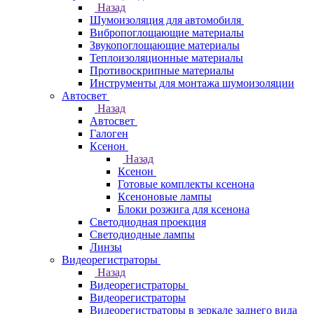
Назад
Шумоизоляция для автомобиля
Вибропоглощающие материалы
Звукопоглощающие материалы
Теплоизоляционные материалы
Противоскрипные материалы
Инструменты для монтажа шумоизоляции
Автосвет
Назад
Автосвет
Галоген
Ксенон
Назад
Ксенон
Готовые комплекты ксенона
Ксеноновые лампы
Блоки розжига для ксенона
Светодиодная проекция
Светодиодные лампы
Линзы
Видеорегистраторы
Назад
Видеорегистраторы
Видеорегистраторы
Видеорегистраторы в зеркале заднего вида