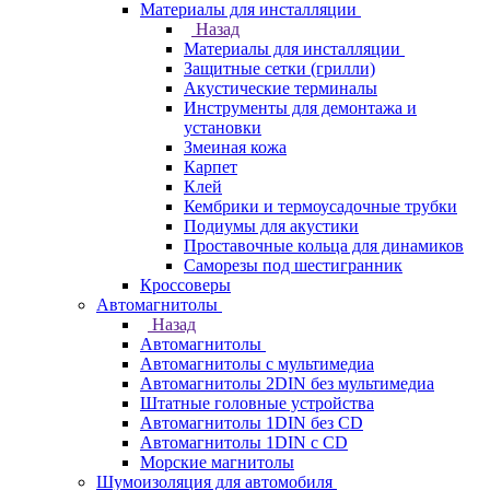
Материалы для инсталляции
Назад
Материалы для инсталляции
Защитные сетки (грилли)
Акустические терминалы
Инструменты для демонтажа и
установки
Змеиная кожа
Карпет
Клей
Кембрики и термоусадочные трубки
Подиумы для акустики
Проставочные кольца для динамиков
Саморезы под шестигранник
Кроссоверы
Автомагнитолы
Назад
Автомагнитолы
Автомагнитолы с мультимедиа
Автомагнитолы 2DIN без мультимедиа
Штатные головные устройства
Автомагнитолы 1DIN без CD
Автомагнитолы 1DIN с CD
Морские магнитолы
Шумоизоляция для автомобиля