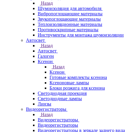
Назад
Шумоизоляция для автомобиля
Вибропоглощающие материалы
Звукопоглощающие материалы
Теплоизоляционные материалы
Противоскрипные материалы
Инструменты для монтажа шумоизоляции
Автосвет
Назад
Автосвет
Галоген
Ксенон
Назад
Ксенон
Готовые комплекты ксенона
Ксеноновые лампы
Блоки розжига для ксенона
Светодиодная проекция
Светодиодные лампы
Линзы
Видеорегистраторы
Назад
Видеорегистраторы
Видеорегистраторы
Видеорегистраторы в зеркале заднего вида