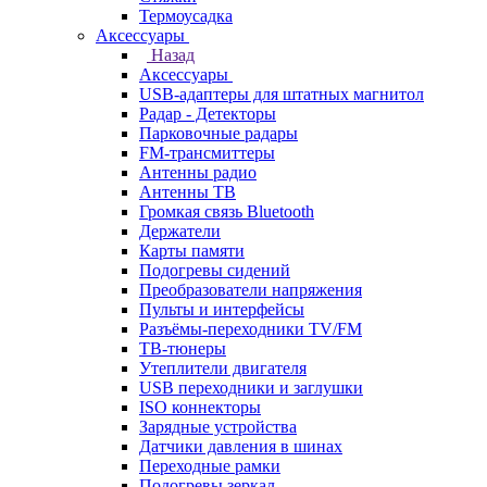
Термоусадка
Аксессуары
Назад
Аксессуары
USB-адаптеры для штатных магнитол
Радар - Детекторы
Парковочные радары
FM-трансмиттеры
Антенны радио
Антенны ТВ
Громкая связь Bluetooth
Держатели
Карты памяти
Подогревы сидений
Преобразователи напряжения
Пульты и интерфейсы
Разъёмы-переходники TV/FM
ТВ-тюнеры
Утеплители двигателя
USB переходники и заглушки
ISO коннекторы
Зарядные устройства
Датчики давления в шинах
Переходные рамки
Подогревы зеркал