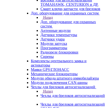
Брелоки для автосигнализаций
TOMAHAWK, CENTURION и ДР.
Смарт ключи,запчасти для брелоков
Доп. оборудование для охранных систем
Назад
Доп. оборудование для охранных
систем
Антенные модули
Датчики температуры
Датчики удара
Модули запуска
Программаторы
Радиореле блокировки
Сирены
Комплекты центрального замка и
активаторы
Маяки GPS\ГЛОНАСС
Механические блокираторы
Модули обхода штатного иммобилайзера
Модули подключения CAN-шины
Чехлы для брелоков автосигнализаций
Назад
Чехлы для брелоков автосигнализаций
Чехлы для брелоков автосигнализаций